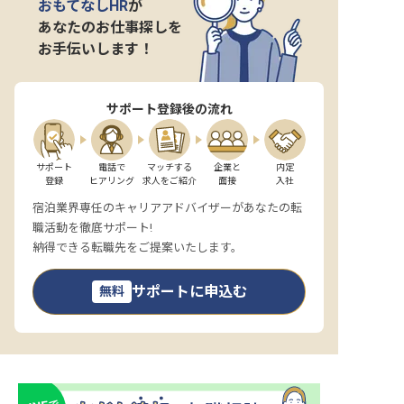
おもてなしHR
が
あなたのお仕事探しを
お手伝いします！
サポート登録後の流れ
サポート

電話で

マッチする

企業と

内定

登録
ヒアリング
求人をご紹介
面接
入社
宿泊業界専任のキャリアアドバイザーがあなたの転
職活動を徹底サポート!
納得できる転職先をご提案いたします。
サポートに申込む
無料