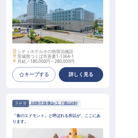
宴会調理
施設業態
シティホテル
その他宿泊施設
勤務地
茨城県つくば市吾妻1-1364-1
給与
月給／180,000円～
280,000円
キープする
詳しく見る
ホテルメトロポリタンエドモント
正社員
調理（調理師）
宴会調理
「食のエドモント」と呼ばれる所以が、ここにあ
ります。