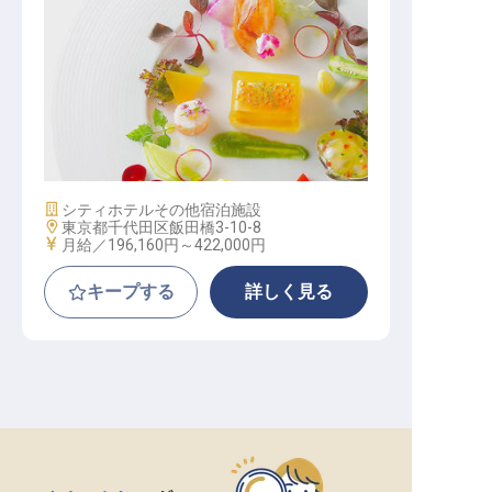
宴会調理スタッフ（寮有／年間休日
110日／手当・福利厚生充実）
施設業態
シティホテル
その他宿泊施設
勤務地
東京都千代田区飯田橋3-10-8
給与
月給／196,160円～
422,000円
キープする
詳しく見る