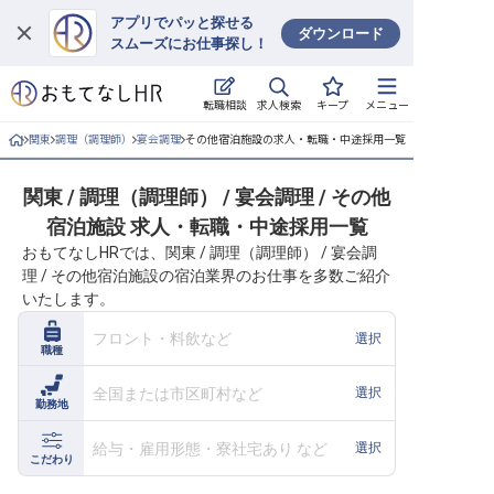
アプリでパッと探せる
ダウンロード
スムーズにお仕事探し！
ログイン
求人検索
転職相談
キープ
メニュー
求人・施設を探す
関東
調理（調理師）
宴会調理
その他宿泊施設の求人・転職・中途採用一覧
キープした求人
関東 / 調理（調理師） / 宴会調理 / その他
宿泊施設 求人・転職・中途採用一覧
就職・転職 合同説明会
おもてなしHRでは、関東 / 調理（調理師） / 宴会調
理 / その他宿泊施設の宿泊業界のお仕事を多数ご紹介
おもてなしHRについて
いたします。
ご利用の流れ
フロント・料飲など
選択
職種
よくある質問
全国または市区町村など
選択
勤務地
ホテル・宿泊業界情報コラム
給与・雇用形態・寮社宅あり など
選択
こだわり