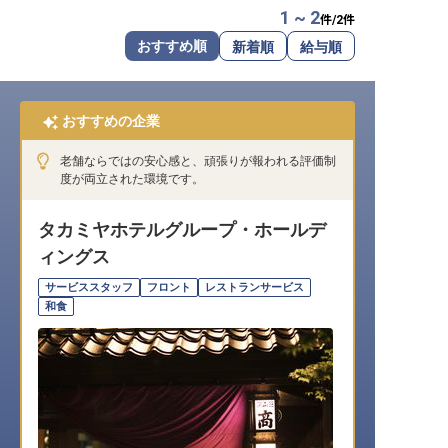
1 ~ 2
件/
2
件
転職サポートに申し込む
無料
おすすめ順
新着順
給与順
採用をお考えの企業様へ
おすすめの企業
老舗ならではの安心感と、頑張りが報われる評価制
度が両立された環境です。
タカミヤホテルグループ・ホールデ
ィングス
サービススタッフ
フロント
レストランサービス
和食