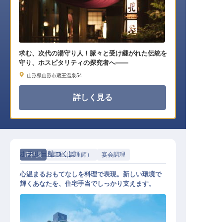
求む、次代の湯守り人！脈々と受け継がれた伝統を
守り、ホスピタリティの探究者へ――
山形県山形市蔵王温泉54
詳しく見る
ホテル日航つくば
正社員
調理（調理師）
宴会調理
心温まるおもてなしを料理で表現。新しい環境で
輝くあなたを、住宅手当でしっかり支えます。