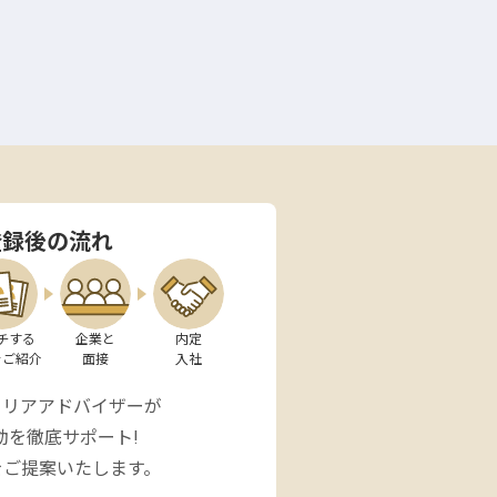
登録後の流れ
チする

企業と

内定

をご紹介
面接
入社
ャリアアドバイザーが
動を徹底サポート!
をご提案いたします。