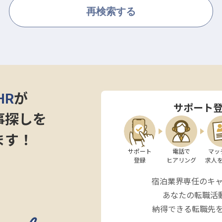
再検索する
HR
が
サポート
事探しを
ます！
サポート

電話で

マッ
登録
ヒアリング
求人
宿泊業界専任のキ
あなたの転職活
納得できる転職先