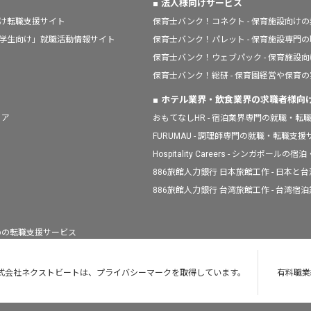
法人様向けサービス
向け転職支援サイト
保育士バンク！コネクト - 保育施設向け
「学生向け」就職活動情報サイト
保育士バンク！パレット - 保育施設専門
保育士バンク！ウェブパック - 保育施設
保育士バンク！総研 - 保育園経営や保育
ホテル業界・飲食業界の求職者様向
ィア
おもてなしHR - 宿泊業界専門の就職・転
FURUMAU - 調理師専門の就職・転職支
Hospitality Careers - シンガポ
886旅館人力銀行 日本旅館工作 - 日本
886旅館人力銀行 台湾旅館工作 - 台湾
人のための転職支援サービス
式会社ネクストビートは、プライバシーマークを取得しています。
有料職業紹