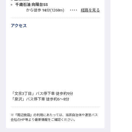
千歳石油 向陽台SS
から徒歩
16
分(
1268
m)
・・・・
経路を見る
アクセス
「文京3丁目」バス停下車 徒歩約9分
「泉沢」バス停下車 徒歩約6〜8分
※
『周辺施設』
の利用にあたっては、当該自治体や運営バス
会社のHP等より最新情報をご確認ください。