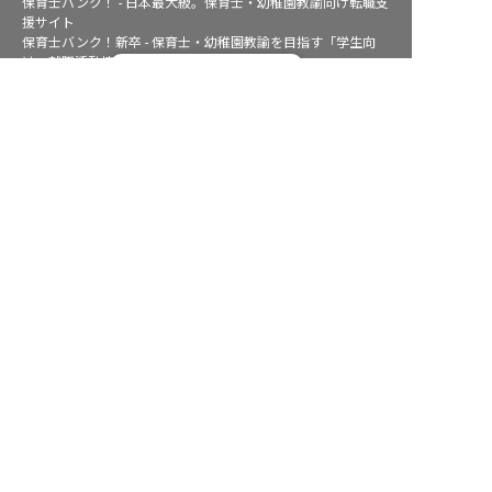
保育士バンク！ - 日本最大級。保育士・幼稚園教諭向け転職支
援サイト
保育士バンク！新卒 - 保育士・幼稚園教諭を目指す「学生向
け」就職活動情報サイト
転職フルサポート実施中！
法人様向けサービス
サポートに申し込む
保育士バンク！コネクト - 保育施設向けの業務支援システム
保育士バンク！パレット - 保育施設専門の職員マネジメントツ
ール
保育士バンク！ウェブパック - 保育施設向けホームページ制作
保育士バンク！総研 - 保育園経営や保育の実務に活かせる有益
な情報発信サイト
育児者様向けサービス
KIDSNA STYLE - 「育てるを考える」子育て情報メディア
KIDSNAシッター - ベビーシッターサービス
KIDSNA園ナビ - 保育園・幼稚園検索
ホテル業界・飲食業界の求職者様向けサービス
おもてなしHR - 宿泊業界専門の就職・転職支援サービス
FURUMAU - 調理師専門の就職・転職支援サービス
Hospitality Careers - シンガポールの宿泊・飲食専門転職支援
サービス
886旅館人力銀行 日本旅館工作 - 日本と台湾の観光業を結ぶ課
題解決型プラットフォーム
886旅館人力銀行 台湾旅館工作 - 台湾宿泊業界専門の就職・転
職支援プラットフォーム
IT業界の求職者様向けサービス