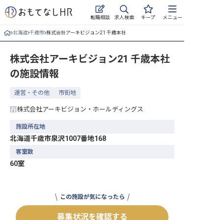
求人検索
転職相談
キープ
メニュー
北海道
千歳市
株式会社アーキビジョン21 千歳本社
ログイン
株式会社アーキビジョン21 千歳本社
求人・施設を探す
の施設情報
キープした求人
運営・その他
市街地
就職・転職 合同説明会
株式会社アーキビジョン・ホールディングス
おもてなしHRについて
施設所在地
北海道千歳市泉沢1007番地168
ご利用の流れ
客室数
60室
よくある質問
ホテル・宿泊業界情報コラム
この施設が気になったら
募集状況を確認する