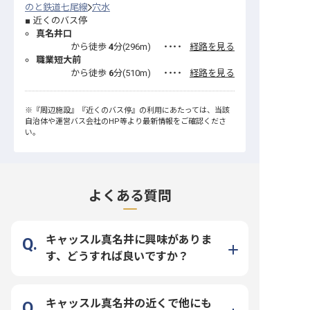
のと鉄道七尾線
穴水
近くのバス停
真名井口
から徒歩
4
分(
296
m)
・・・・
経路を見る
職業短大前
から徒歩
6
分(
510
m)
・・・・
経路を見る
※
『周辺施設』
『近くのバス停』
の利用にあたっては、当該
自治体や運営バス会社のHP等より最新情報をご確認くださ
い。
よくある質問
キャッスル真名井に興味がありま
す、どうすれば良いですか？
キャッスル真名井の近くで他にも