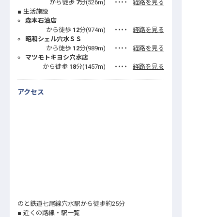
から徒歩
7
分(
526
m)
・・・・
経路を見る
生活施設
森本石油店
から徒歩
12
分(
974
m)
・・・・
経路を見る
昭和シェル穴水ＳＳ
から徒歩
12
分(
989
m)
・・・・
経路を見る
マツモトキヨシ穴水店
から徒歩
18
分(
1457
m)
・・・・
経路を見る
アクセス
のと鉄道七尾線穴水駅から徒歩約25分
近くの路線・駅一覧