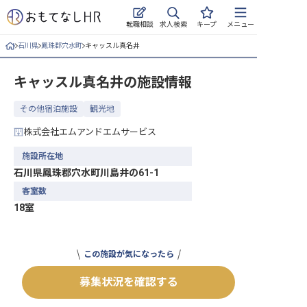
求人検索
転職相談
キープ
メニュー
石川県
鳳珠郡穴水町
キャッスル真名井
ログイン
キャッスル真名井
の施設情報
求人・施設を探す
その他宿泊施設
観光地
キープした求人
株式会社エムアンドエムサービス
就職・転職 合同説明会
施設所在地
石川県鳳珠郡穴水町川島井の61-1
おもてなしHRについて
客室数
18室
ご利用の流れ
よくある質問
この施設が気になったら
ホテル・宿泊業界情報コラム
募集状況を確認する