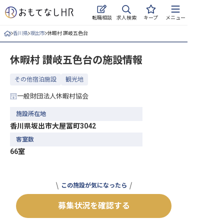
求人検索
転職相談
キープ
メニュー
香川県
坂出市
休暇村 讃岐五色台
ログイン
休暇村 讃岐五色台
の施設情報
求人・施設を探す
その他宿泊施設
観光地
キープした求人
一般財団法人休暇村協会
就職・転職 合同説明会
施設所在地
香川県坂出市大屋冨町3042
おもてなしHRについて
客室数
66室
ご利用の流れ
よくある質問
この施設が気になったら
ホテル・宿泊業界情報コラム
募集状況を確認する