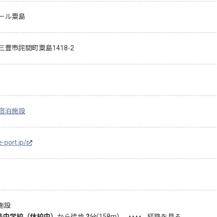
ール粟島
三豊市詫間町粟島1418-2
宿泊施設
e-port.jp/
施設
島中学校（休校中）
から徒歩
2
分(
158
m)
・・・・
経路を見る