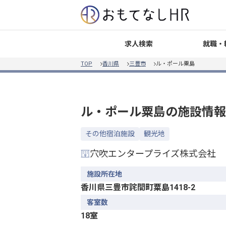
就職・
求人検索
TOP
香川県
三豊市
ル・ポール粟島
ル・ポール粟島
の施設情報
その他宿泊施設
観光地
穴吹エンタープライズ株式会社
施設所在地
香川県三豊市詫間町粟島1418-2
客室数
18室