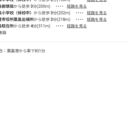
島郵便局
から徒歩
3
分(
200
m)
・・・・
経路を見る
島小学校（休校中）
から徒歩
3
分(
202
m)
・・・・
経路を見る
豊市役所粟島出張所
から徒歩
3
分(
218
m)
・・・・
経路を見る
島駐在所
から徒歩
4
分(
311
m)
・・・・
経路を見る
施設
合：粟島港から車で約1分