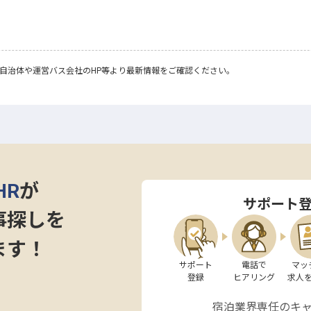
自治体や運営バス会社のHP等より最新情報をご確認ください。
HR
が
サポート
事探しを
ます！
サポート

電話で

マッ
登録
ヒアリング
求人
宿泊業界専任のキ