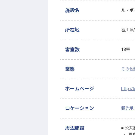
施設名
ル・ポ
所在地
香川県
客室数
18室
業態
その他
ホームページ
http://l
ロケーション
観光地
周辺施設
公共
粟