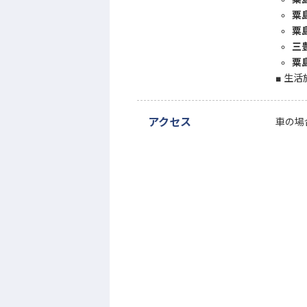
粟
粟
三
粟
生活
アクセス
車の場