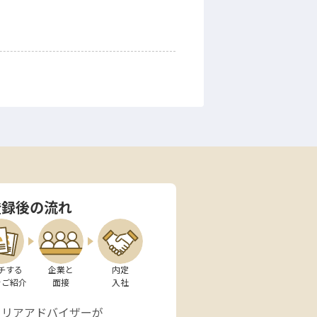
登録後の流れ
チする

企業と

内定

をご紹介
面接
入社
ャリアアドバイザーが