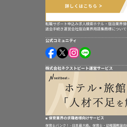
転職サポート申込み
求人検索
ホテル・宿泊業界情
退会手続き
運営会社
宿泊業界用語集
商標について
公式コミュニティ
株式会社ネクストビート運営サービス
保育業界の求職者様向けサービス
保育士バンク！ - 日本最大級。保育士・幼稚園教諭