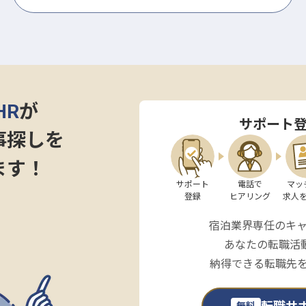
HR
が
サポート
事探しを
ます！
サポート

電話で

マッ
登録
ヒアリング
求人
宿泊業界専任のキ
あなたの転職活
納得できる転職先
無料