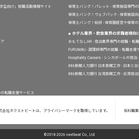
「学生向け」就職活動情報サイト
保育士バンク！パレット - 保育施設専門
保育士バンク！ウェブパック - 保育施設
保育士バンク！総研 - 保育園経営や保育
ホテル業界・飲食業界の求職者様向
ィア
おもてなしHR - 宿泊業界専門の就職・転
FURUMAU - 調理師専門の就職・転職支
Hospitality Careers - シンガポ
886旅館人力銀行 日本旅館工作 - 日本
886旅館人力銀行 台湾旅館工作 - 台湾
人のための転職支援サービス
式会社ネクストビートは、プライバシーマークを取得しています。
有料職業紹
©2018-
2026
nextbeat Co., Ltd.