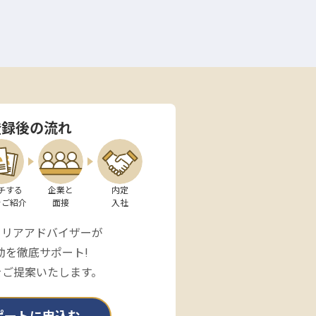
登録後の流れ
チする

企業と

内定

をご紹介
面接
入社
ャリアアドバイザーが
動を徹底サポート!
をご提案いたします。