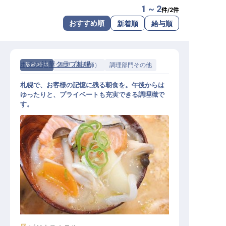
1 ~ 2
件/
2
件
転職サポートに申し込む
無料
おすすめ順
新着順
給与順
採用をお考えの企業様へ
ホテル法華クラブ札幌
契約社員
調理（調理師）
調理部門その他
札幌で、お客様の記憶に残る朝食を。午後からは
ゆったりと、プライベートも充実できる調理職で
す。
厨房調理スタッフ