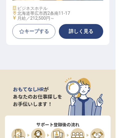
施設業態
ビジネスホテル
勤務地
北海道帯広市西2条南11-17
給与
月給／212,500円～
キープする
詳しく見る
おもてなしHR
が
あなたのお仕事探しを
お手伝いします！
サポート登録後の流れ