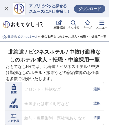
アプリでパッと探せる
ダウンロード
スムーズにお仕事探し！
ログイン
求人検索
転職相談
キープ
メニュー
求人・施設を探す
北海道
ビジネスホテル
中抜け勤務なしのホテル 求人・転職・中途採用一覧
キープした求人
北海道 / ビジネスホテル / 中抜け勤務な
しのホテル 求人・転職・中途採用一覧
就職・転職 合同説明会
おもてなしHRでは、北海道 / ビジネスホテル / 中抜
け勤務なしのホテル・旅館などの宿泊業界のお仕事
おもてなしHRについて
を多数ご紹介いたします。
ご利用の流れ
フロント・料飲など
選択
職種
よくある質問
全国または市区町村など
選択
勤務地
ホテル・宿泊業界情報コラム
給与・雇用形態・寮社宅あり など
選択
こだわり