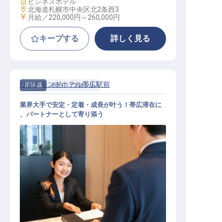
施設業態
ビジネスホテル
勤務地
北海道札幌市中央区北2条西3
給与
月給／220,000円～
260,000円
キープする
詳しく見る
リッチモンドホテル帯広駅前
正社員
宿泊
フロント
業界大手で安定・定着・成長が叶う！帯広滞在に
、パートナーとして寄り添う
フロント│転勤なし／年休116日／手
当＆福利厚生充実／帯広駅スグ