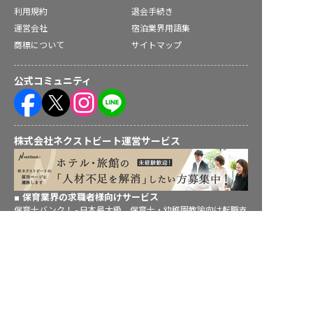
利用規約
退会手続き
運営会社
宿泊業界用語集
商標について
サイトマップ
公式コミュニティ
株式会社ネクストビート運営サービス
保育業界の求職者様向けサービス
保育士バンク！ - 日本最大級。保育士・幼稚園教諭向け転職支
援サイト
求人を紹介してもらう
保育士バンク！新卒 - 保育士・幼稚園教諭を目指す「学生向
け」就職活動情報サイト
法人様向けサービス
保育士バンク！コネクト - 保育施設向けの業務支援システム
保育士バンク！パレット - 保育施設専門の職員マネジメントツ
ール
保育士バンク！ウェブパック - 保育施設向けホームページ制作