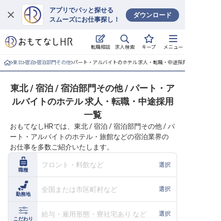
アプリでパッと探せる
ダウンロード
スムーズにお仕事探し！
ログイン
求人検索
転職相談
キープ
メニュー
求人・施設を探す
東北
宿泊
宿泊部門その他
パート・アルバイトのホテル 求人・転職・中途採用一覧
キープした求人
東北 / 宿泊 / 宿泊部門その他 / パート・ア
ルバイトのホテル 求人・転職・中途採用
就職・転職 合同説明会
一覧
おもてなしHRでは、東北 / 宿泊 / 宿泊部門その他 / パ
おもてなしHRについて
ート・アルバイトのホテル・旅館などの宿泊業界の
お仕事を多数ご紹介いたします。
ご利用の流れ
フロント・料飲など
選択
職種
よくある質問
全国または市区町村など
選択
勤務地
ホテル・宿泊業界情報コラム
給与・雇用形態・寮社宅あり など
選択
こだわり