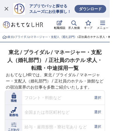
アプリでパッと探せる
ダウンロード
スムーズにお仕事探し！
ログイン
求人検索
転職相談
キープ
メニュー
求人・施設を探す
東北
ブライダル
マネージャー・支配人（婚礼部門）
正社員のホテル 求人・転職・中途採用
キープした求人
東北 / ブライダル / マネージャー・支配
人（婚礼部門） / 正社員のホテル 求人・
就職・転職 合同説明会
転職・中途採用一覧
おもてなしHRでは、東北 / ブライダル / マネージャ
おもてなしHRについて
ー・支配人（婚礼部門） / 正社員のホテル・旅館など
の宿泊業界のお仕事を多数ご紹介いたします。
ご利用の流れ
フロント・料飲など
選択
職種
よくある質問
全国または市区町村など
選択
勤務地
ホテル・宿泊業界情報コラム
給与・雇用形態・寮社宅あり など
選択
こだわり