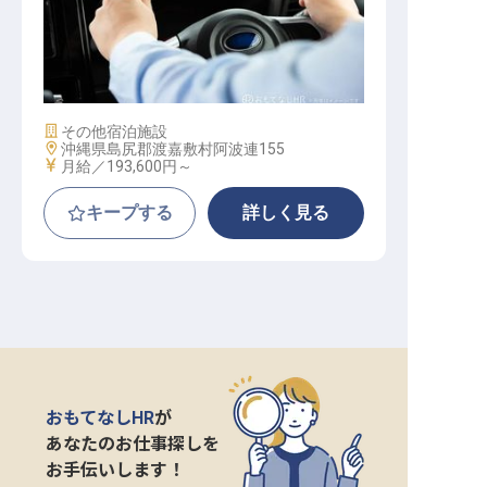
レンタカー手配スタッフ
施設業態
その他宿泊施設
勤務地
沖縄県島尻郡渡嘉敷村阿波連155
給与
月給／193,600円～
キープする
詳しく見る
おもてなしHR
が
あなたのお仕事探しを
お手伝いします！