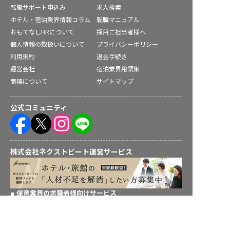
転職サポート申込み
求人検索
ホテル・宿泊業界情報コラム
転職マニュアル
おもてなしHRについて
採用ご担当者様へ
個人情報の取扱いについて
プライバシーポリシー
利用規約
退会手続き
運営会社
宿泊業界用語集
商標について
サイトマップ
公式コミュニティ
株式会社ネクストビート運営サービス
保育業界の求職者様向けサービス
保育士バンク！ - 日本最大級。保育士・幼稚園教諭向け転職支
援サイト
求人を紹介してもらう
保育士バンク！新卒 - 保育士・幼稚園教諭を目指す「学生向