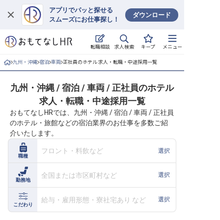
アプリでパッと探せる
ダウンロード
スムーズにお仕事探し！
ログイン
求人検索
転職相談
キープ
メニュー
求人・施設を探す
九州・沖縄
宿泊
車両
正社員のホテル 求人・転職・中途採用一覧
キープした求人
九州・沖縄 / 宿泊 / 車両 / 正社員のホテル
求人・転職・中途採用一覧
就職・転職 合同説明会
おもてなしHRでは、九州・沖縄 / 宿泊 / 車両 / 正社員
のホテル・旅館などの宿泊業界のお仕事を多数ご紹
おもてなしHRについて
介いたします。
ご利用の流れ
フロント・料飲など
選択
職種
よくある質問
全国または市区町村など
選択
勤務地
ホテル・宿泊業界情報コラム
給与・雇用形態・寮社宅あり など
選択
こだわり