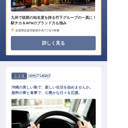
九州で抜群の知名度を誇る竹下グループの一員に！
駅チカ＆APAのブランド力も強み
佐賀県佐賀市駅前中央1丁目164番
詳しく見る
有限会社シーフレンド
正社員
宿泊
車両
沖縄の美しい島で、新しい生活を始めませんか。
無料の寮と食事で、心豊かな日々を応援。