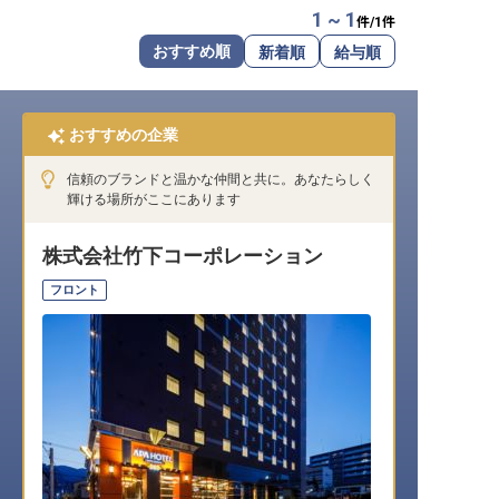
1 ~ 1
件/
1
件
転職サポートに申し込む
無料
おすすめ順
新着順
給与順
採用をお考えの企業様へ
おすすめの企業
信頼のブランドと温かな仲間と共に。あなたらしく
輝ける場所がここにあります
株式会社竹下コーポレーション
フロント