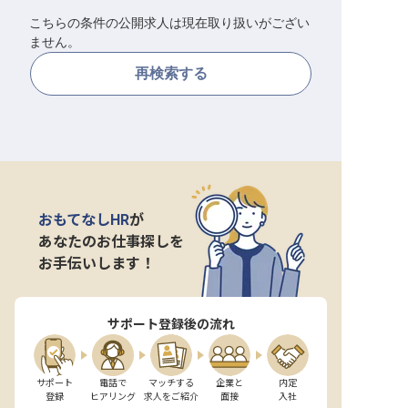
こちらの条件の公開求人は現在取り扱いがござい
転職サポートに申し込む
無料
ません。
再検索する
採用をお考えの企業様へ
おもてなしHR
が
あなたのお仕事探しを
お手伝いします！
サポート登録後の流れ
サポート

電話で

マッチする

企業と

内定

登録
ヒアリング
求人をご紹介
面接
入社