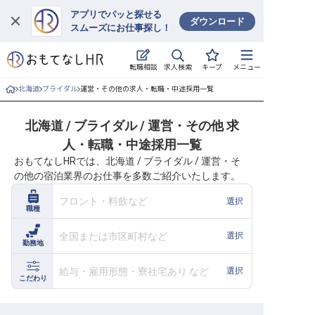
アプリでパッと探せる
ダウンロード
スムーズにお仕事探し！
ログイン
求人検索
転職相談
キープ
メニュー
求人・施設を探す
北海道
ブライダル
運営・その他の求人・転職・中途採用一覧
キープした求人
北海道 / ブライダル / 運営・その他 求
人・転職・中途採用一覧
就職・転職 合同説明会
おもてなしHRでは、北海道 / ブライダル / 運営・そ
の他の宿泊業界のお仕事を多数ご紹介いたします。
おもてなしHRについて
フロント・料飲など
選択
職種
ご利用の流れ
全国または市区町村など
選択
勤務地
よくある質問
給与・雇用形態・寮社宅あり など
選択
ホテル・宿泊業界情報コラム
こだわり