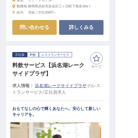
業態
リゾートホテル
勤務地
静岡県浜松市浜名区三ヶ日町下尾奈366-1
給与
月給／210,000円～
問い合わせる
詳しくみる
正社員
料飲
レストランサービス
料飲サービス【浜名湖レーク
キープ
サイドプラザ】
求人情報：
浜名湖レークサイドプラザ
の
レス
トランサービス
/
正社員
求人
おもてなしの心で輝くあなたへ。安心して新しい
キャリアを。