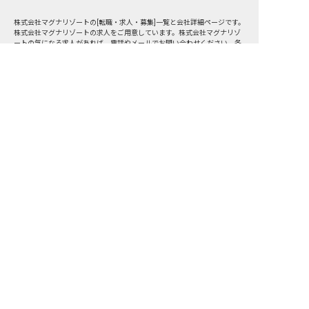
株式会社マグナリゾートの[転職・求人・募集]一覧と会社詳細ページです。
株式会社マグナリゾートの求人をご用意しています。株式会社マグナリゾ
ートの気になる求人があれば、電話やメールでお問い合わせください。各
地のホテル・旅館の求人/採用情報に精通したキャリアアドバイザーが、あ
なたに最適な求人をご紹介いたします。ホテル・旅館の求人・就職・転職
なら【おもてなしHR】
転職サポート申込み
求人検索
ホテル・宿泊業界情報コラム
転職マニュアル
おもてなしHRについて
採用ご担当者様へ
個人情報の取扱いについて
プライバシーポリシー
利用規約
退会手続き
運営会社
宿泊業界用語集