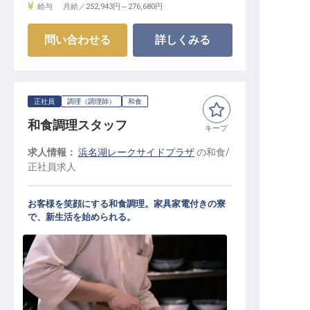
給与
月給／252,943円～
276,680円
問い合わせる
詳しくみる
正社員
調理（調理師）
和食
和食調理スタッフ
キープ
求人情報：
浜名湖レークサイドプラザ
の
和食
/
正社員
求人
お客様を笑顔にする和食調理。家具家電付きの寮
で、新生活を始められる。