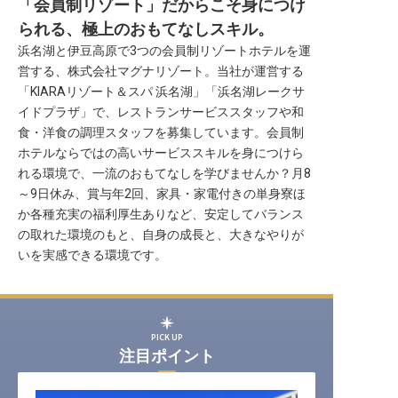
「会員制リゾート」だからこそ身につけ
転職サポートに申し込む
無料
られる、極上のおもてなしスキル。
浜名湖と伊⾖⾼原で3つの会員制リゾートホテルを運
営する、株式会社マグナリゾート。当社が運営する
採用をお考えの企業様へ
「KIARAリゾート＆スパ 浜名湖」「浜名湖レークサ
イドプラザ」で、レストランサービススタッフや和
食・洋食の調理スタッフを募集しています。会員制
ホテルならではの高いサービススキルを身につけら
れる環境で、一流のおもてなしを学びませんか？月8
～9日休み、賞与年2回、家具・家電付きの単身寮ほ
か各種充実の福利厚生ありなど、安定してバランス
の取れた環境のもと、自身の成長と、大きなやりが
いを実感できる環境です。
PICK UP
注目ポイント