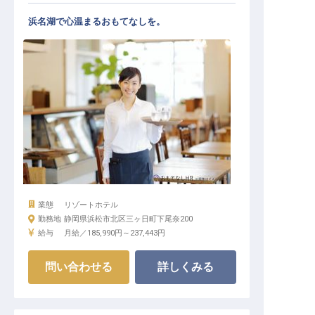
浜名湖で心温まるおもてなしを。
業態
リゾートホテル
勤務地
静岡県浜松市北区三ヶ日町下尾奈200
給与
月給／185,990円～
237,443円
問い合わせる
詳しくみる