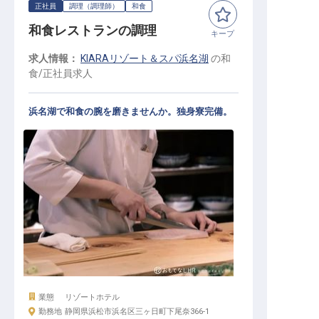
正社員
調理（調理師）
和食
和食レストランの調理
キープ
求人情報：
KIARAリゾート＆スパ浜名湖
の
和
食
/
正社員
求人
浜名湖で和食の腕を磨きませんか。独身寮完備。
業態
リゾートホテル
勤務地
静岡県浜松市浜名区三ヶ日町下尾奈366-1