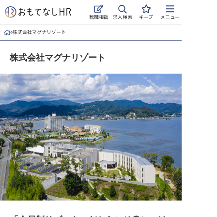
求人検索
転職相談
キープ
メニュー
株式会社マグナリゾート
ログイン
株式会社マグナリゾート
求人・施設を探す
キープした求人
就職・転職 合同説明会
おもてなしHRについて
ご利用の流れ
よくある質問
ホテル・宿泊業界情報コラム