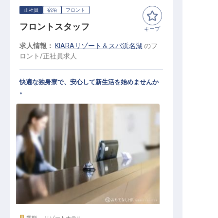
正社員
宿泊
フロント
フロントスタッフ
キープ
求人情報：
KIARAリゾート＆スパ浜名湖
の
フ
ロント
/
正社員
求人
快適な独身寮で、安心して新生活を始めませんか
。