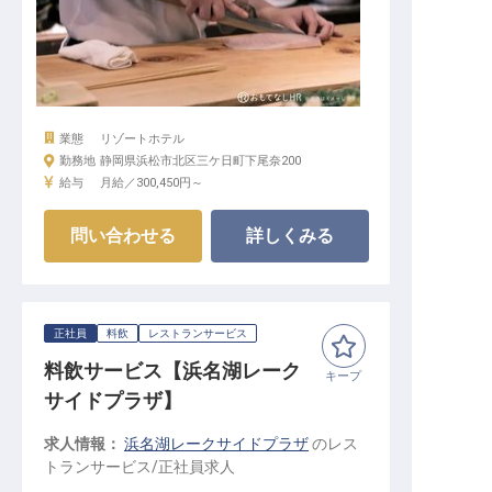
業態
リゾートホテル
勤務地
静岡県浜松市北区三ケ日町下尾奈200
給与
月給／300,450円～
問い合わせる
詳しくみる
正社員
料飲
レストランサービス
料飲サービス【浜名湖レーク
キープ
サイドプラザ】
求人情報：
浜名湖レークサイドプラザ
の
レス
トランサービス
/
正社員
求人