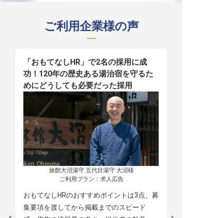
ご利用企業様の声
「おもてなしHR」で2名の採用に成
少人数運営
功！120年の歴史ある湯治宿を守るた
職！「おも
めにどうしても必要だった採用
者の採用
旅館大沼湯守 五代目湯守 大沼様

ご利用プラン：求人広告
おもてなしHRのおすすめポイントは3点、募
本当に緊急
集要項を渡してから掲載までのスピード
レスポンス