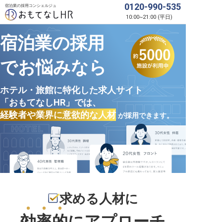
0120-990-535
宿泊業の採用コンシェルジュ
10:00
~
21:00
(
平日
)
宿泊業の採用
でお悩みなら
ホテル・旅館に特化した求人サイト
「おもてなしHR」では、
経験者や業界に意欲的な人材
が採用できます。
求める人材に
効率的
にアプローチ