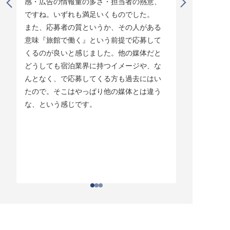
感・広告の情報量の多さ・担当者の熱意、
タイミング
ですね。いずれも満足いくものでした。

じています。
また、応募者の質というか、その人がある
そして他の
意味『旅館で働く』という前提で応募して
ている人材
くるのが良いと感じました。他の媒体だと
チしていま
どうしても宿泊業界に持つイメージや、な
ている人材
んとなく、で応募してくる方も過去にはい
結構あって。
たので。そこはやっぱり他の媒体とは違う
とりあえず
な、という感じです。
ちはわかる
それがなか