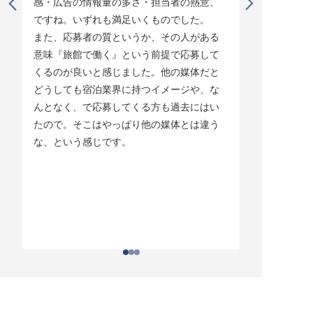
感・広告の情報量の多さ・担当者の熱意、
タイミング
ですね。いずれも満足いくものでした。

じています。
また、応募者の質というか、その人がある
そして他の
意味『旅館で働く』という前提で応募して
ている人材
くるのが良いと感じました。他の媒体だと
チしていま
どうしても宿泊業界に持つイメージや、な
ている人材
んとなく、で応募してくる方も過去にはい
結構あって。
たので。そこはやっぱり他の媒体とは違う
とりあえず
な、という感じです。
ちはわかる
それがなか