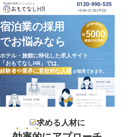
0120-990-535
宿泊業の採用コンシェルジュ
10:00
~
21:00
(
平日
)
宿泊業の採用
でお悩みなら
ホテル・旅館に特化した求人サイト
「おもてなしHR」では、
経験者や業界に意欲的な人材
が採用できます。
求める人材に
効率的
にアプローチ