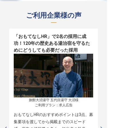
ご利用企業様の声
「おもてなしHR」で2名の採用に成
少人数運営
功！120年の歴史ある湯治宿を守るた
職！「おも
めにどうしても必要だった採用
者の採用
旅館大沼湯守 五代目湯守 大沼様

ご利用プラン：求人広告
おもてなしHRのおすすめポイントは3点、募
本当に緊急
集要項を渡してから掲載までのスピード
レスポンス