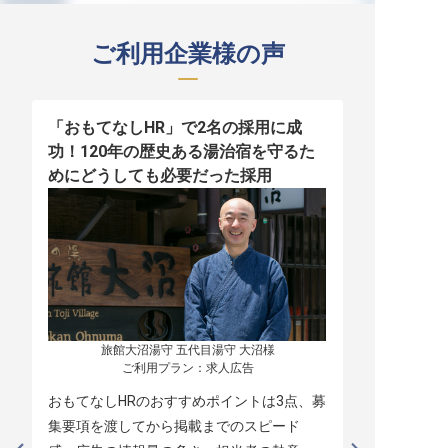
ご利用企業様の声
「おもてなしHR」で2名の採用に成
少人数運営
功！120年の歴史ある湯治宿を守るた
職！「おも
めにどうしても必要だった採用
者の採用
旅館大沼湯守 五代目湯守 大沼様

ご利用プラン：求人広告
おもてなしHRのおすすめポイントは3点、募
本当に緊急
集要項を渡してから掲載までのスピード
レスポンス