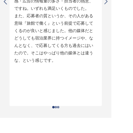
感・広告の情報量の多さ・担当者の熱意、
タイミング
ですね。いずれも満足いくものでした。

じています。
また、応募者の質というか、その人がある
そして他の
意味『旅館で働く』という前提で応募して
ている人材
くるのが良いと感じました。他の媒体だと
チしていま
どうしても宿泊業界に持つイメージや、な
ている人材
んとなく、で応募してくる方も過去にはい
結構あって。
たので。そこはやっぱり他の媒体とは違う
とりあえず
な、という感じです。
ちはわかる
それがなか