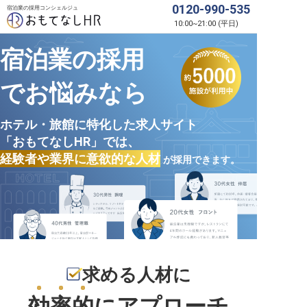
0120-990-535
宿泊業の採用コンシェルジュ
10:00
~
21:00
(
平日
)
宿泊業の採用
でお悩みなら
ホテル・旅館に特化した求人サイト
「おもてなしHR」では、
経験者や業界に意欲的な人材
が採用できます。
求める人材に
効率的
にアプローチ