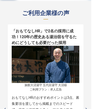
ご利用企業様の声
「おもてなしHR」で2名の採用に成
少人数運営
功！120年の歴史ある湯治宿を守るた
職！「おも
めにどうしても必要だった採用
者の採用
旅館大沼湯守 五代目湯守 大沼様

ご利用プラン：求人広告
おもてなしHRのおすすめポイントは3点、募
本当に緊急
集要項を渡してから掲載までのスピード
レスポンス