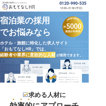
0120-990-535
宿泊業の採用コンシェルジュ
10:00
~
21:00
(
平日
)
宿泊業の採用
でお悩みなら
ホテル・旅館に特化した求人サイト
「おもてなしHR」では、
経験者や業界に意欲的な人材
が採用できます。
求める人材に
効率的
にアプローチ