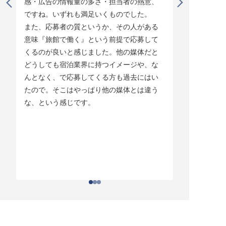
感・広告の情報量の多さ・担当者の熱意、
タイミング
ですね。いずれも満足いくものでした。

じています。
また、応募者の質というか、その人がある
そして他の
意味『旅館で働く』という前提で応募して
ている人材
くるのが良いと感じました。他の媒体だと
チしていま
どうしても宿泊業界に持つイメージや、な
ている人材
んとなく、で応募してくる方も過去にはい
結構あって。
たので。そこはやっぱり他の媒体とは違う
とりあえず
な、という感じです。
ちはわかる
それがなか