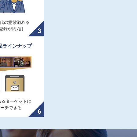
0代の意欲溢れる

登録が約7割
品ラインナップ
るターゲットに

ローチできる