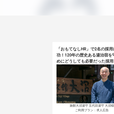
「おもてなしHR」で2名の採用
功！120年の歴史ある湯治宿を
めにどうしても必要だった採用
旅館大沼湯守 五代目湯守 大沼様

ご利用プラン：求人広告