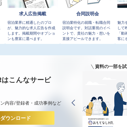
求人広告掲載
合同説明会
イ
宿泊業界に精通したのプロ
宿泊業特化の就職・転職合同
魅力
成
が、魅力的な求人広告を作成
説明会です。対話重視のイベ
して
発
します。掲載期間やオプショ
ントで、貴社の魅力・想いを
「動
ンも豊富に選べます。
直接アピールできます。
客に
資料の一部を試
Rは
こんなサービ
ン内容/登録者・成功事例など
料ダウンロード