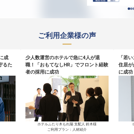
ご利用企業様の声
に成
少人数運営のホテルで急に4人が退
「若い
守るた
職！「おもてなしHR」でフロント経験
住居が
者の採用に成功
に成功
ホテルふたり木もれ陽 支配人 鈴木様

ご利用プラン：人材紹介