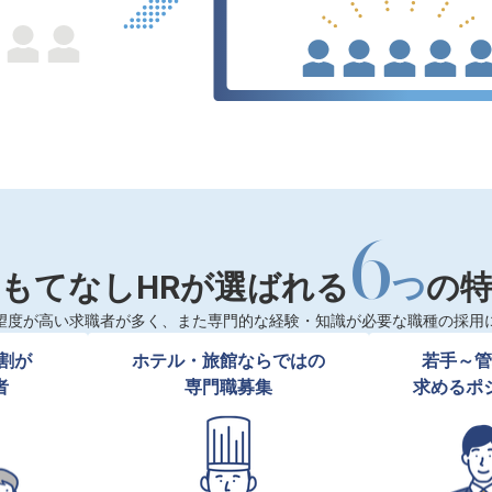
6
もてなしHRが選ばれる
つ
の
望度が高い求職者が多く、また専門的な経験・知識が必要な職種の採用
割が

ホテル・旅館ならではの

若手～管
者
専門職募集
求めるポ