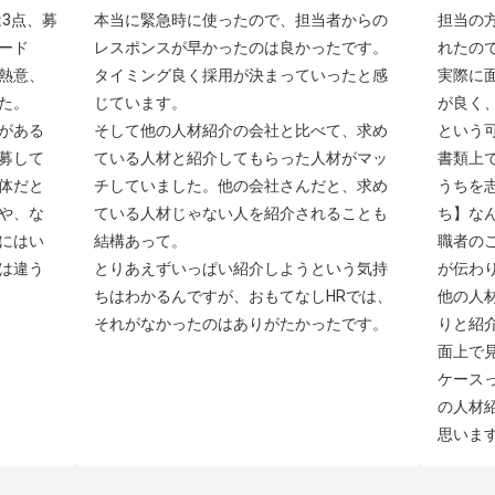
3点、募
本当に緊急時に使ったので、担当者からの
担当の
ード
レスポンスが早かったのは良かったです。
れたの
熱意、
タイミング良く採用が決まっていったと感
実際に
。

じています。

が良く
がある
そして他の人材紹介の会社と比べて、求め
という可
募して
ている人材と紹介してもらった人材がマッ
書類上
体だと
チしていました。他の会社さんだと、求め
うちを
や、な
ている人材じゃない人を紹介されることも
ち】な
にはい
結構あって。

職者の
は違う
とりあえずいっぱい紹介しようという気持
が伝わり
ちはわかるんですが、おもてなしHRでは、
他の人
それがなかったのはありがたかったです。
りと紹
面上で
ケース
の人材
思いま