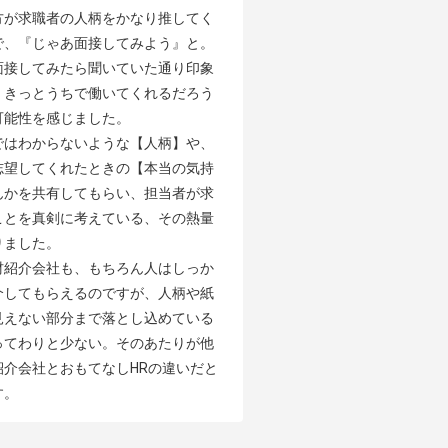
方が求職者の人柄をかなり推してく
で、『じゃあ面接してみよう』と。
面接してみたら聞いていた通り印象
、きっとうちで働いてくれるだろう
能性を感じました。

ではわからないような【人柄】や、
志望してくれたときの【本当の気持
んかを共有してもらい、担当者が求
ことを真剣に考えている、その熱量
ました。

材紹介会社も、もちろん人はしっか
介してもらえるのですが、人柄や紙
見えない部分まで落とし込めている
ってわりと少ない。そのあたりが他
紹介会社とおもてなしHRの違いだと
す。