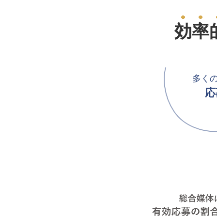
効率
多く
応