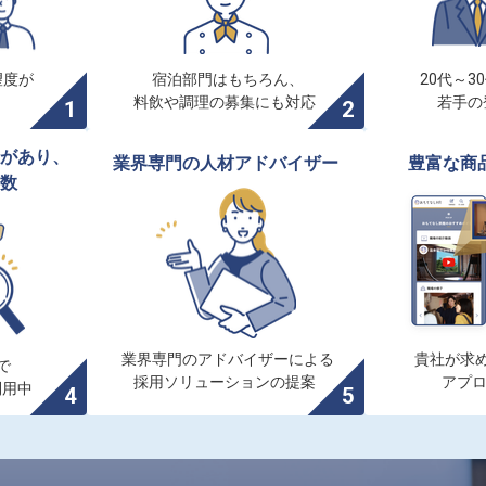
度が

宿泊部門はもちろん、

20代～3
料飲や調理の募集にも対応
若手の
があり、

業界専門の人材アドバイザー
豊富な商
数
業界専門のアドバイザーによる

貴社が求め


採用ソリューションの提案
アプ
利用中