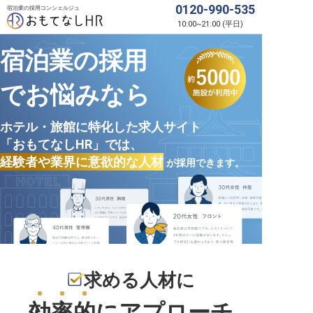
0120-990-535
宿泊業の採用コンシェルジュ
10:00
~
21:00
(
平日
)
宿泊業の採用
でお悩みなら
ホテル・旅館に特化した求人サイト
「おもてなしHR」では、
経験者や業界に意欲的な人材
が採用できます。
求める人材に
効率的
にアプローチ