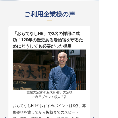
ご利用企業様の声
「おもてなしHR」で2名の採用に成
少人数運営
功！120年の歴史ある湯治宿を守るた
職！「おも
めにどうしても必要だった採用
者の採用
旅館大沼湯守 五代目湯守 大沼様

ご利用プラン：求人広告
おもてなしHRのおすすめポイントは3点、募
本当に緊急
集要項を渡してから掲載までのスピード
レスポンス