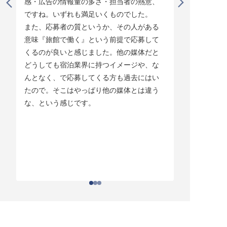
感・広告の情報量の多さ・担当者の熱意、
タイミング
ですね。いずれも満足いくものでした。

じています。
また、応募者の質というか、その人がある
そして他の
意味『旅館で働く』という前提で応募して
ている人材
くるのが良いと感じました。他の媒体だと
チしていま
どうしても宿泊業界に持つイメージや、な
ている人材
んとなく、で応募してくる方も過去にはい
結構あって。
たので。そこはやっぱり他の媒体とは違う
とりあえず
な、という感じです。
ちはわかる
それがなか