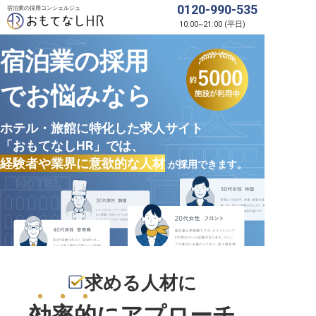
0120-990-535
宿泊業の採用コンシェルジュ
10:00
~
21:00
(
平日
)
宿泊業の採用
でお悩みなら
ホテル・旅館に特化した求人サイト
「おもてなしHR」では、
経験者や業界に意欲的な人材
が採用できます。
求める人材に
効率的
にアプローチ