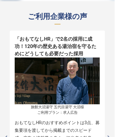
ご利用企業様の声
「おもてなしHR」で2名の採用に成
少人数運営
功！120年の歴史ある湯治宿を守るた
職！「おも
めにどうしても必要だった採用
者の採用
旅館大沼湯守 五代目湯守 大沼様

ご利用プラン：求人広告
おもてなしHRのおすすめポイントは3点、募
本当に緊急
集要項を渡してから掲載までのスピード
レスポンス