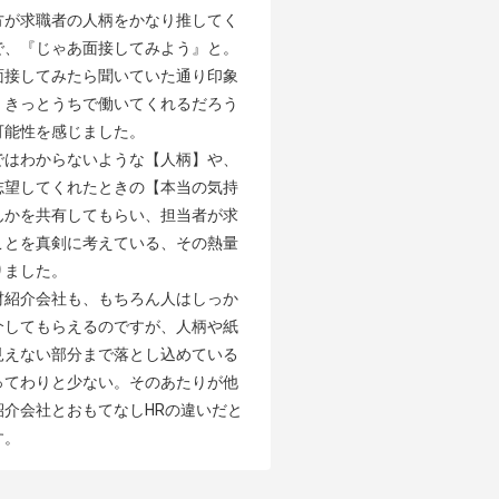
方が求職者の人柄をかなり推してく
で、『じゃあ面接してみよう』と。
面接してみたら聞いていた通り印象
、きっとうちで働いてくれるだろう
能性を感じました。

ではわからないような【人柄】や、
志望してくれたときの【本当の気持
んかを共有してもらい、担当者が求
ことを真剣に考えている、その熱量
ました。

材紹介会社も、もちろん人はしっか
介してもらえるのですが、人柄や紙
見えない部分まで落とし込めている
ってわりと少ない。そのあたりが他
紹介会社とおもてなしHRの違いだと
す。