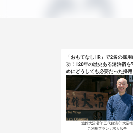
「おもてなしHR」で2名の採用
功！120年の歴史ある湯治宿を
めにどうしても必要だった採用
旅館大沼湯守 五代目湯守 大沼様

ご利用プラン：求人広告