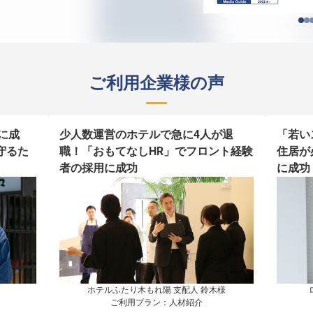
ご利用企業様の声
に成
少人数運営のホテルで急に4人が退
「若い
守るた
職！「おもてなしHR」でフロント経験
住居が
者の採用に成功
に成功
ホテルふたり木もれ陽 支配人 鈴木様

ご利用プラン：人材紹介