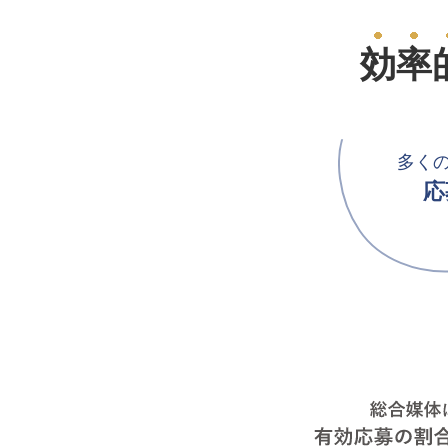
効率
多く
応