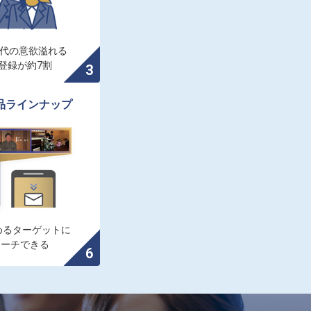
0代の意欲溢れる

登録が約7割
品ラインナップ
るターゲットに

ローチできる