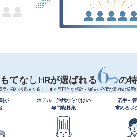
6
もてなしHRが選ばれる
つ
の
望度が高い求職者が多く、また専門的な経験・知識が必要な職種の採用
割が

ホテル・旅館ならではの

若手～管
者
専門職募集
求めるポ