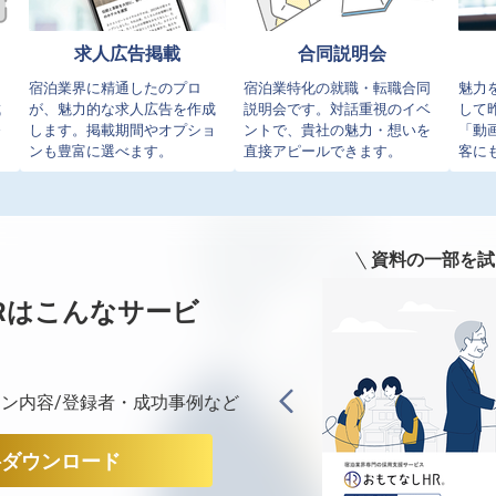
求人広告掲載
合同説明会
イ
宿泊業界に精通したのプロ
宿泊業特化の就職・転職合同
魅力
成
が、魅力的な求人広告を作成
説明会です。対話重視のイベ
して
発
します。掲載期間やオプショ
ントで、貴社の魅力・想いを
「動
ンも豊富に選べます。
直接アピールできます。
客に
資料の一部を試
Rは
こんなサービ
ン内容/登録者・成功事例など
料ダウンロード