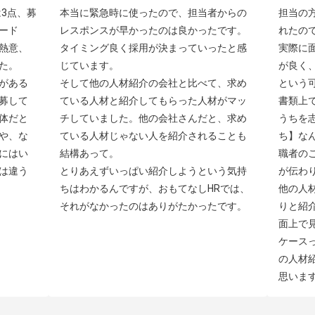
3点、募
本当に緊急時に使ったので、担当者からの
担当の
ード
レスポンスが早かったのは良かったです。
れたの
熱意、
タイミング良く採用が決まっていったと感
実際に
。

じています。

が良く
がある
そして他の人材紹介の会社と比べて、求め
という可
募して
ている人材と紹介してもらった人材がマッ
書類上
体だと
チしていました。他の会社さんだと、求め
うちを
や、な
ている人材じゃない人を紹介されることも
ち】な
にはい
結構あって。

職者の
は違う
とりあえずいっぱい紹介しようという気持
が伝わり
ちはわかるんですが、おもてなしHRでは、
他の人
それがなかったのはありがたかったです。
りと紹
面上で
ケース
の人材
思いま