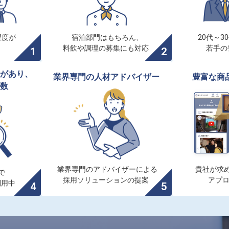
度が

宿泊部門はもちろん、

20代～3
料飲や調理の募集にも対応
若手の
があり、

業界専門の人材アドバイザー
豊富な商
数
業界専門のアドバイザーによる

貴社が求め


採用ソリューションの提案
アプ
利用中