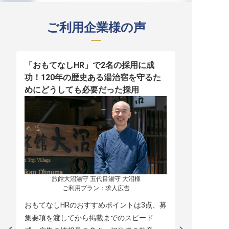
ご利用企業様の声
「おもてなしHR」で2名の採用に成
少人数運営
功！120年の歴史ある湯治宿を守るた
職！「おも
めにどうしても必要だった採用
者の採用
旅館大沼湯守 五代目湯守 大沼様

ご利用プラン：求人広告
おもてなしHRのおすすめポイントは3点、募
本当に緊急
集要項を渡してから掲載までのスピード
レスポンス