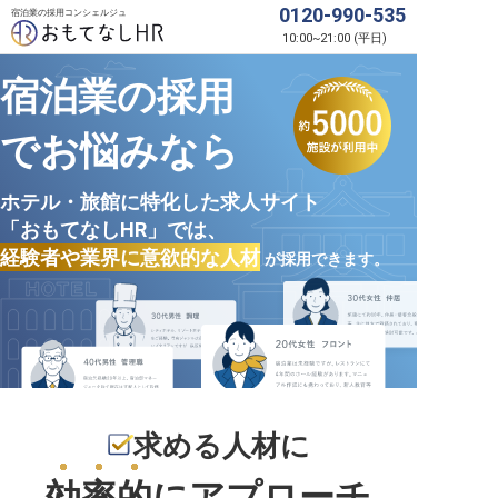
0120-990-535
宿泊業の採用コンシェルジュ
10:00
~
21:00
(
平日
)
宿泊業の採用
でお悩みなら
ホテル・旅館に特化した求人サイト
「おもてなしHR」では、
経験者や業界に意欲的な人材
が採用できます。
求める人材に
効率的
にアプローチ