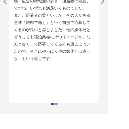
感・広告の情報量の多さ・担当者の熱意、
タイミング
ですね。いずれも満足いくものでした。

じています。
また、応募者の質というか、その人がある
そして他の
意味『旅館で働く』という前提で応募して
ている人材
くるのが良いと感じました。他の媒体だと
チしていま
どうしても宿泊業界に持つイメージや、な
ている人材
んとなく、で応募してくる方も過去にはい
結構あって。
たので。そこはやっぱり他の媒体とは違う
とりあえず
な、という感じです。
ちはわかる
それがなか