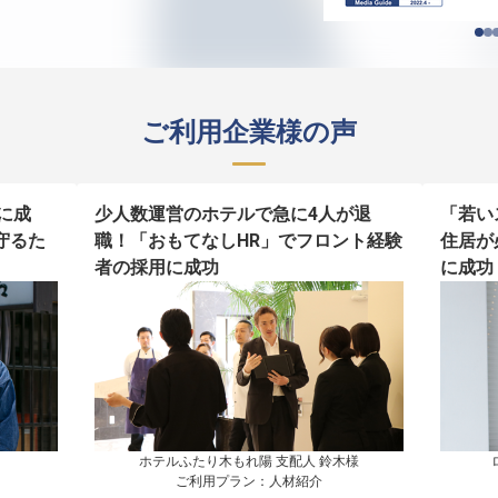
ご利用企業様の声
に成
少人数運営のホテルで急に4人が退
「若い
守るた
職！「おもてなしHR」でフロント経験
住居が
者の採用に成功
に成功
ホテルふたり木もれ陽 支配人 鈴木様

ご利用プラン：人材紹介