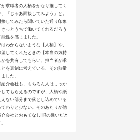
方が求職者の人柄をかなり推してく
で、『じゃあ面接してみよう』と。
面接してみたら聞いていた通り印象
、きっとうちで働いてくれるだろう
能性を感じました。

ではわからないような【人柄】や、
志望してくれたときの【本当の気持
んかを共有してもらい、担当者が求
ことを真剣に考えている、その熱量
ました。

材紹介会社も、もちろん人はしっか
介してもらえるのですが、人柄や紙
見えない部分まで落とし込めている
ってわりと少ない。そのあたりが他
紹介会社とおもてなしHRの違いだと
す。