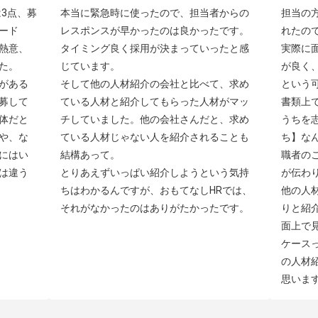
3点、募
本当に緊急時に使ったので、担当者からの
担当の
ード
レスポンスが早かったのは良かったです。
れたの
熱意、
タイミング良く採用が決まっていったと感
実際に
。

じています。

が良く
がある
そして他の人材紹介の会社と比べて、求め
という可
募して
ている人材と紹介してもらった人材がマッ
書類上
体だと
チしていました。他の会社さんだと、求め
うちを
や、な
ている人材じゃない人を紹介されることも
ち】な
にはい
結構あって。

職者の
は違う
とりあえずいっぱい紹介しようという気持
が伝わり
ちはわかるんですが、おもてなしHRでは、
他の人
それがなかったのはありがたかったです。
りと紹
面上で
ケース
の人材
思いま