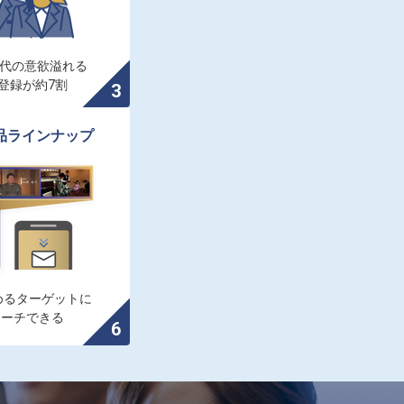
0代の意欲溢れる

登録が約7割
品ラインナップ
るターゲットに

ローチできる