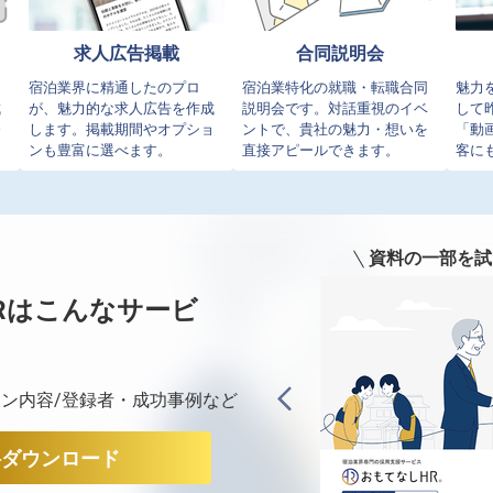
求人広告掲載
合同説明会
イ
宿泊業界に精通したのプロ
宿泊業特化の就職・転職合同
魅力
成
が、魅力的な求人広告を作成
説明会です。対話重視のイベ
して
発
します。掲載期間やオプショ
ントで、貴社の魅力・想いを
「動
ンも豊富に選べます。
直接アピールできます。
客に
資料の一部を試
Rは
こんなサービ
ン内容/登録者・成功事例など
料ダウンロード