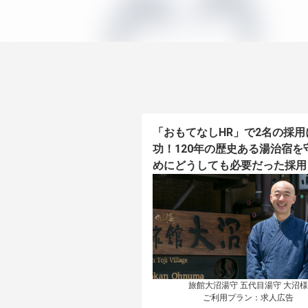
「おもてなしHR」で2名の採用
功！120年の歴史ある湯治宿を
めにどうしても必要だった採用
旅館大沼湯守 五代目湯守 大沼様

ご利用プラン：求人広告