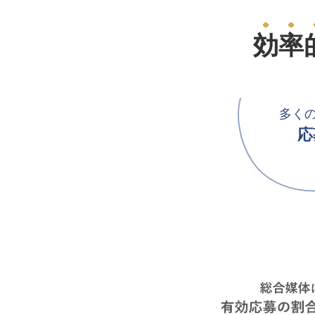
効率
多く
応