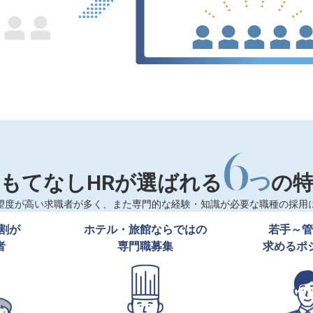
6
もてなしHRが選ばれる
つ
の
望度が高い求職者が多く、また専門的な経験・知識が必要な職種の採用
割が

ホテル・旅館ならではの

若手～管
者
専門職募集
求めるポ