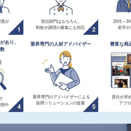
度が

宿泊部門はもちろん、

20代～3
料飲や調理の募集にも対応
若手の
があり、

業界専門の人材アドバイザー
豊富な商
数
業界専門のアドバイザーによる

貴社が求め


採用ソリューションの提案
アプ
利用中