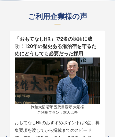
ご利用企業様の声
「おもてなしHR」で2名の採用に成
少人数運営
功！120年の歴史ある湯治宿を守るた
職！「おも
めにどうしても必要だった採用
者の採用
旅館大沼湯守 五代目湯守 大沼様

ご利用プラン：求人広告
おもてなしHRのおすすめポイントは3点、募
本当に緊急
集要項を渡してから掲載までのスピード
レスポンス