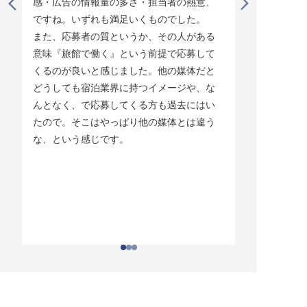
感・広告の情報量の多さ・担当者の熱意、
タイミング
ですね。いずれも満足いくものでした。

じています。
また、応募者の質というか、その人がある
そして他の
意味『旅館で働く』という前提で応募して
ている人材
くるのが良いと感じました。他の媒体だと
チしていま
どうしても宿泊業界に持つイメージや、な
ている人材
んとなく、で応募してくる方も過去にはい
結構あって。
たので。そこはやっぱり他の媒体とは違う
とりあえず
な、という感じです。
ちはわかる
それがなか