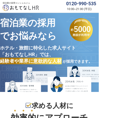
0120-990-535
宿泊業の採用コンシェルジュ
10:00
~
21:00
(
平日
)
宿泊業の採用
でお悩みなら
ホテル・旅館に特化した求人サイト
「おもてなしHR」では、
経験者や業界に意欲的な人材
が採用できます。
求める人材に
効率的
にアプローチ