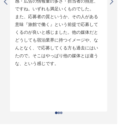
感・広告の情報量の多さ・担当者の熱意、
タイミング
ですね。いずれも満足いくものでした。

じています。
また、応募者の質というか、その人がある
そして他の
意味『旅館で働く』という前提で応募して
ている人材
くるのが良いと感じました。他の媒体だと
チしていま
どうしても宿泊業界に持つイメージや、な
ている人材
んとなく、で応募してくる方も過去にはい
結構あって。
たので。そこはやっぱり他の媒体とは違う
とりあえず
な、という感じです。
ちはわかる
それがなか