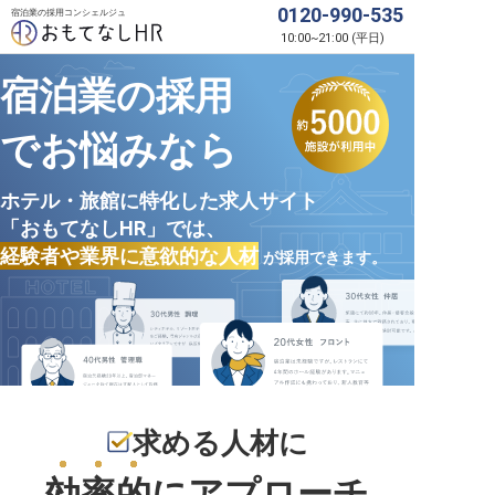
0120-990-535
宿泊業の採用コンシェルジュ
10:00
~
21:00
(
平日
)
宿泊業の採用
でお悩みなら
ホテル・旅館に特化した求人サイト
「おもてなしHR」では、
経験者や業界に意欲的な人材
が採用できます。
求める人材に
効率的
にアプローチ