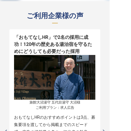
ご利用企業様の声
「おもてなしHR」で2名の採用に成
少人数運営
功！120年の歴史ある湯治宿を守るた
職！「おも
めにどうしても必要だった採用
者の採用
旅館大沼湯守 五代目湯守 大沼様

ご利用プラン：求人広告
おもてなしHRのおすすめポイントは3点、募
本当に緊急
集要項を渡してから掲載までのスピード
レスポンス