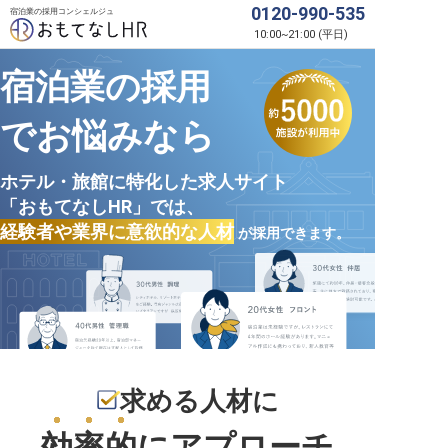
0120-990-535
宿泊業の採用コンシェルジュ
10:00
~
21:00
(
平日
)
宿泊業の採用
でお悩みなら
ホテル・旅館に特化した求人サイト
「おもてなしHR」では、
経験者や業界に意欲的な人材
が採用できます。
求める人材に
効率的
にアプローチ