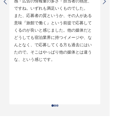
感・広告の情報量の多さ・担当者の熱意、
タイミング
ですね。いずれも満足いくものでした。

じています。
また、応募者の質というか、その人がある
そして他の
意味『旅館で働く』という前提で応募して
ている人材
くるのが良いと感じました。他の媒体だと
チしていま
どうしても宿泊業界に持つイメージや、な
ている人材
んとなく、で応募してくる方も過去にはい
結構あって。
たので。そこはやっぱり他の媒体とは違う
とりあえず
な、という感じです。
ちはわかる
それがなか