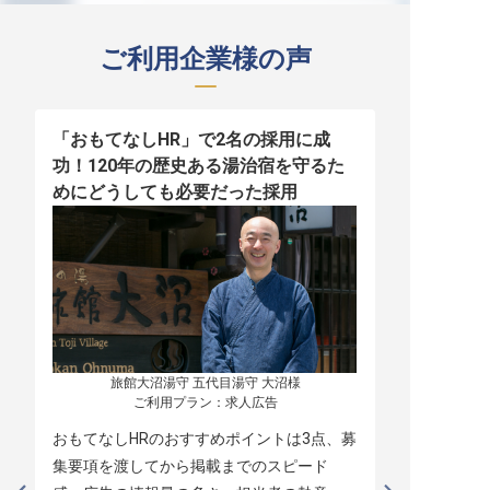
ご利用企業様の声
「おもてなしHR」で2名の採用に成
少人数運営
功！120年の歴史ある湯治宿を守るた
職！「おも
めにどうしても必要だった採用
者の採用
旅館大沼湯守 五代目湯守 大沼様

ご利用プラン：求人広告
おもてなしHRのおすすめポイントは3点、募
本当に緊急
集要項を渡してから掲載までのスピード
レスポンス