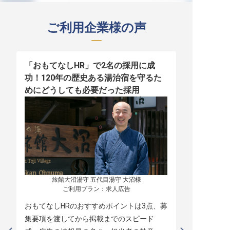
ご利用企業様の声
「おもてなしHR」で2名の採用に成
少人数運営
功！120年の歴史ある湯治宿を守るた
職！「おも
めにどうしても必要だった採用
者の採用
旅館大沼湯守 五代目湯守 大沼様

ご利用プラン：求人広告
おもてなしHRのおすすめポイントは3点、募
本当に緊急
集要項を渡してから掲載までのスピード
レスポンス