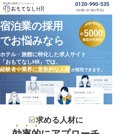
0120-990-535
宿泊業の採用コンシェルジュ
10:00
~
21:00
(
平日
)
宿泊業の採用
でお悩みなら
ホテル・旅館に特化した求人サイト
「おもてなしHR」では、
経験者や業界に意欲的な人材
が採用できます。
求める人材に
効率的
にアプローチ