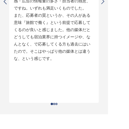
感・広告の情報量の多さ・担当者の熱意、
タイミング
ですね。いずれも満足いくものでした。

じています。
また、応募者の質というか、その人がある
そして他の
意味『旅館で働く』という前提で応募して
ている人材
くるのが良いと感じました。他の媒体だと
チしていま
どうしても宿泊業界に持つイメージや、な
ている人材
んとなく、で応募してくる方も過去にはい
結構あって。
たので。そこはやっぱり他の媒体とは違う
とりあえず
な、という感じです。
ちはわかる
それがなか