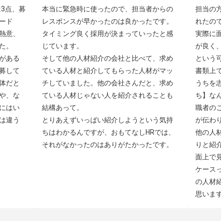
3点、募
本当に緊急時に使ったので、担当者からの
担当の
ード
レスポンスが早かったのは良かったです。
れたの
熱意、
タイミング良く採用が決まっていったと感
実際に
。

じています。

が良く
がある
そして他の人材紹介の会社と比べて、求め
という可
募して
ている人材と紹介してもらった人材がマッ
書類上
体だと
チしていました。他の会社さんだと、求め
うちを
や、な
ている人材じゃない人を紹介されることも
ち】な
にはい
結構あって。

職者の
は違う
とりあえずいっぱい紹介しようという気持
が伝わり
ちはわかるんですが、おもてなしHRでは、
他の人
それがなかったのはありがたかったです。
りと紹
面上で
ケース
の人材
思いま