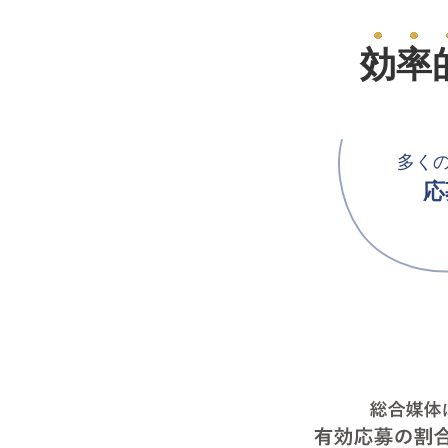
効率
多く
応