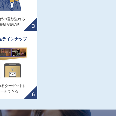
0代の意欲溢れる

登録が約7割
品ラインナップ
るターゲットに

ローチできる