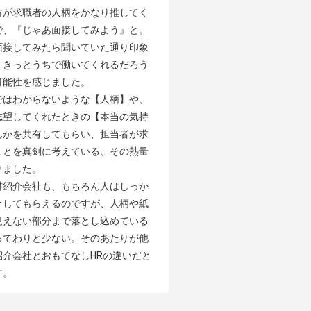
方が求職者の人柄をかなり推してく
で、『じゃあ面接してみよう』と。
面接してみたら聞いていた通り印象
、きっとうちで働いてくれるだろう
能性を感じました。

ではわからないような【人柄】や、
志望してくれたときの【本当の気持
んかを共有してもらい、担当者が求
ことを真剣に考えている、その熱量
ました。

材紹介会社も、もちろん人はしっか
介してもらえるのですが、人柄や紙
見えない部分まで落とし込めている
ってわりと少ない。そのあたりが他
紹介会社とおもてなしHRの違いだと
す。