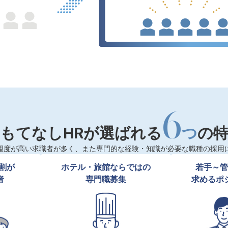
6
もてなしHRが選ばれる
つ
の
望度が高い求職者が多く、また専門的な経験・知識が必要な職種の採用
割が

ホテル・旅館ならではの

若手～管
者
専門職募集
求めるポ