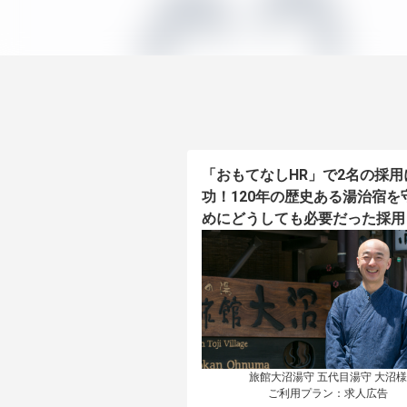
「おもてなしHR」で2名の採用
功！120年の歴史ある湯治宿を
めにどうしても必要だった採用
旅館大沼湯守 五代目湯守 大沼様

ご利用プラン：求人広告