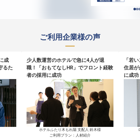
ご利用企業様の声
に成
少人数運営のホテルで急に4人が退
「若い
守るた
職！「おもてなしHR」でフロント経験
住居が
者の採用に成功
に成功
ホテルふたり木もれ陽 支配人 鈴木様

ご利用プラン：人材紹介