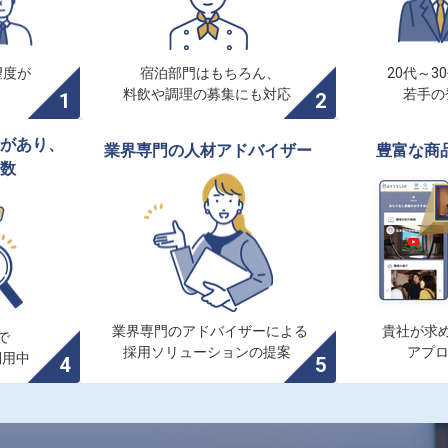
度が

宿泊部門はもちろん、

20代～3
料飲や調理の募集にも対応
若手の
があり、

業界専門の人材アドバイザー
豊富な商
数
業界専門のアドバイザーによる

貴社が求め


採用ソリューションの提案
アプ
利用中