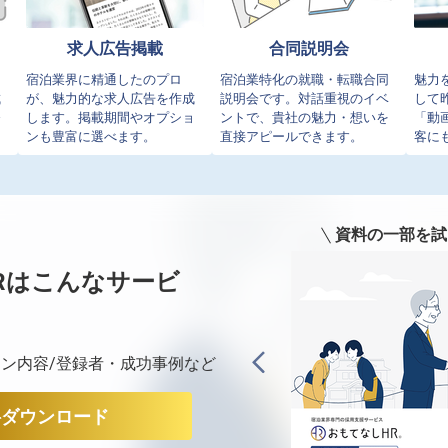
求人広告掲載
合同説明会
イ
宿泊業界に精通したのプロ
宿泊業特化の就職・転職合同
魅力
成
が、魅力的な求人広告を作成
説明会です。対話重視のイベ
して
発
します。掲載期間やオプショ
ントで、貴社の魅力・想いを
「動
ンも豊富に選べます。
直接アピールできます。
客に
資料の一部を試
Rは
こんなサービ
ン内容/登録者・成功事例など
料ダウンロード