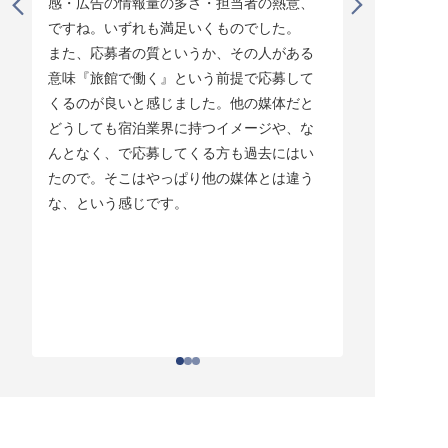
感・広告の情報量の多さ・担当者の熱意、
タイミング
ですね。いずれも満足いくものでした。

じています。
また、応募者の質というか、その人がある
そして他の
意味『旅館で働く』という前提で応募して
ている人材
くるのが良いと感じました。他の媒体だと
チしていま
どうしても宿泊業界に持つイメージや、な
ている人材
んとなく、で応募してくる方も過去にはい
結構あって。
たので。そこはやっぱり他の媒体とは違う
とりあえず
な、という感じです。
ちはわかる
それがなか