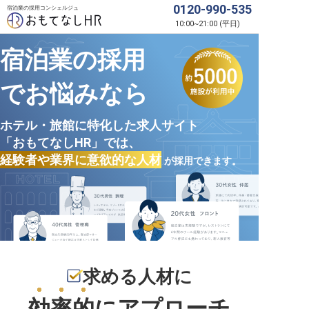
0120-990-535
宿泊業の採用コンシェルジュ
10:00
~
21:00
(
平日
)
宿泊業の採用
でお悩みなら
ホテル・旅館に特化した求人サイト
「おもてなしHR」では、
経験者や業界に意欲的な人材
が採用できます。
求める人材に
効率的
にアプローチ