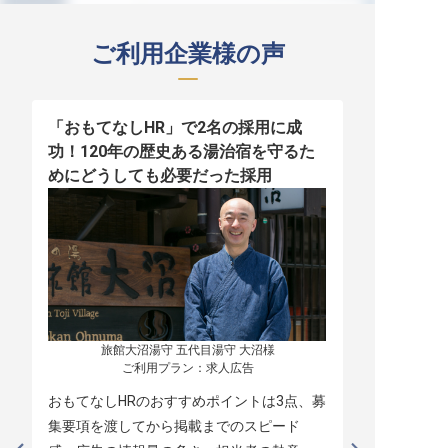
ご利用企業様の声
「おもてなしHR」で2名の採用に成
少人数運営
功！120年の歴史ある湯治宿を守るた
職！「おも
めにどうしても必要だった採用
者の採用
旅館大沼湯守 五代目湯守 大沼様

ご利用プラン：求人広告
おもてなしHRのおすすめポイントは3点、募
本当に緊急
集要項を渡してから掲載までのスピード
レスポンス