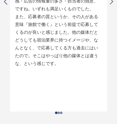
感・広告の情報量の多さ・担当者の熱意、
タイミング
ですね。いずれも満足いくものでした。

じています。
また、応募者の質というか、その人がある
そして他の
意味『旅館で働く』という前提で応募して
ている人材
くるのが良いと感じました。他の媒体だと
チしていま
どうしても宿泊業界に持つイメージや、な
ている人材
んとなく、で応募してくる方も過去にはい
結構あって。
たので。そこはやっぱり他の媒体とは違う
とりあえず
な、という感じです。
ちはわかる
それがなか