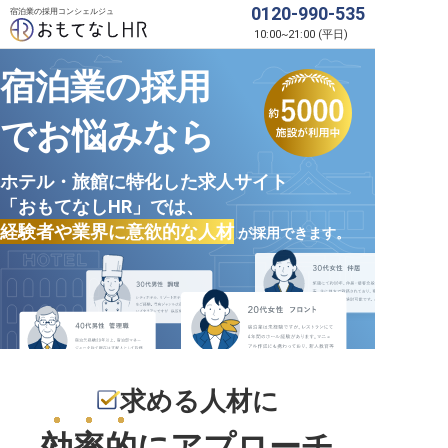
0120-990-535
宿泊業の採用コンシェルジュ
10:00
~
21:00
(
平日
)
宿泊業の採用
でお悩みなら
ホテル・旅館に特化した求人サイト
「おもてなしHR」では、
経験者や業界に意欲的な人材
が採用できます。
求める人材に
効率的
にアプローチ