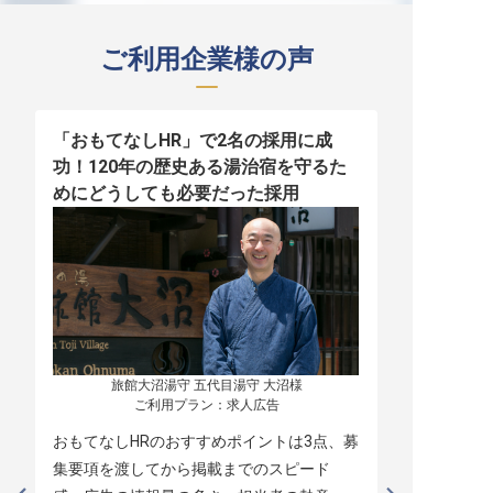
ご利用企業様の声
「おもてなしHR」で2名の採用に成
少人数運営
功！120年の歴史ある湯治宿を守るた
職！「おも
めにどうしても必要だった採用
者の採用
旅館大沼湯守 五代目湯守 大沼様

ご利用プラン：求人広告
おもてなしHRのおすすめポイントは3点、募
本当に緊急
集要項を渡してから掲載までのスピード
レスポンス