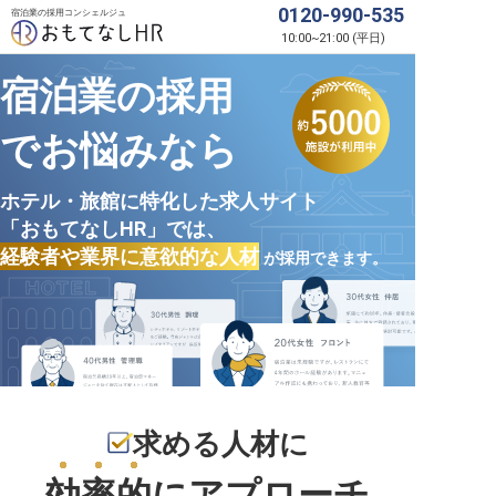
0120-990-535
宿泊業の採用コンシェルジュ
10:00
~
21:00
(
平日
)
宿泊業の採用
でお悩みなら
ホテル・旅館に特化した求人サイト
「おもてなしHR」では、
経験者や業界に意欲的な人材
が採用できます。
求める人材に
効率的
にアプローチ