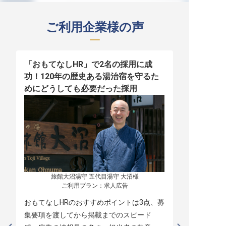
ご利用企業様の声
「おもてなしHR」で2名の採用に成
少人数運営
功！120年の歴史ある湯治宿を守るた
職！「おも
めにどうしても必要だった採用
者の採用
旅館大沼湯守 五代目湯守 大沼様

ご利用プラン：求人広告
おもてなしHRのおすすめポイントは3点、募
本当に緊急
集要項を渡してから掲載までのスピード
レスポンス