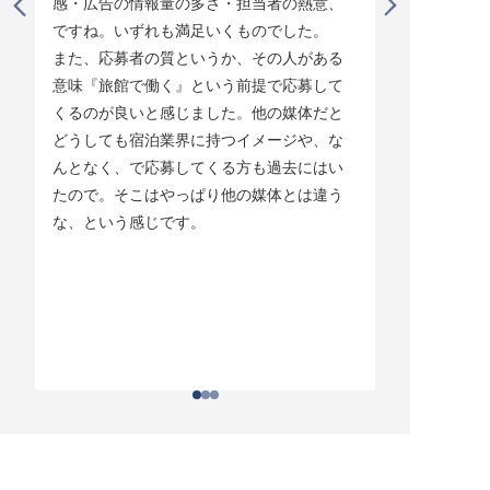
感・広告の情報量の多さ・担当者の熱意、
タイミング
ですね。いずれも満足いくものでした。

じています。
また、応募者の質というか、その人がある
そして他の
意味『旅館で働く』という前提で応募して
ている人材
くるのが良いと感じました。他の媒体だと
チしていま
どうしても宿泊業界に持つイメージや、な
ている人材
んとなく、で応募してくる方も過去にはい
結構あって。
たので。そこはやっぱり他の媒体とは違う
とりあえず
な、という感じです。
ちはわかる
それがなか