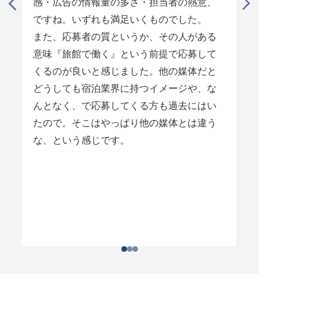
感・広告の情報量の多さ・担当者の熱意、
タイミング
ですね。いずれも満足いくものでした。

じています。
また、応募者の質というか、その人がある
そして他の
意味『旅館で働く』という前提で応募して
ている人材
くるのが良いと感じました。他の媒体だと
チしていま
どうしても宿泊業界に持つイメージや、な
ている人材
んとなく、で応募してくる方も過去にはい
結構あって。
たので。そこはやっぱり他の媒体とは違う
とりあえず
な、という感じです。
ちはわかる
それがなか