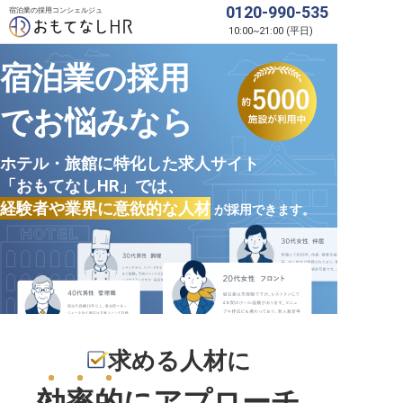
0120-990-535
宿泊業の採用コンシェルジュ
10:00
~
21:00
(
平日
)
宿泊業の採用
でお悩みなら
ホテル・旅館に特化した求人サイト
「おもてなしHR」では、
経験者や業界に意欲的な人材
が採用できます。
求める人材に
効率的
にアプローチ