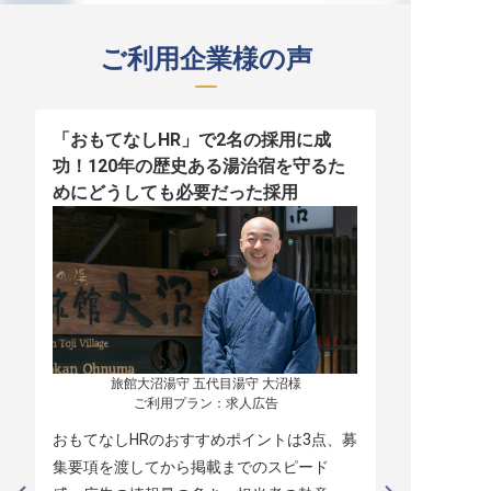
ご利用企業様の声
「おもてなしHR」で2名の採用に成
少人数運営
功！120年の歴史ある湯治宿を守るた
職！「おも
めにどうしても必要だった採用
者の採用
旅館大沼湯守 五代目湯守 大沼様

ご利用プラン：求人広告
おもてなしHRのおすすめポイントは3点、募
本当に緊急
集要項を渡してから掲載までのスピード
レスポンス