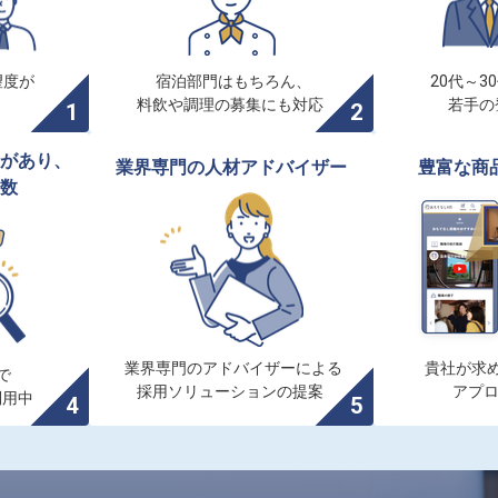
度が

宿泊部門はもちろん、

20代～3
料飲や調理の募集にも対応
若手の
があり、

業界専門の人材アドバイザー
豊富な商
数
業界専門のアドバイザーによる

貴社が求め


採用ソリューションの提案
アプ
利用中