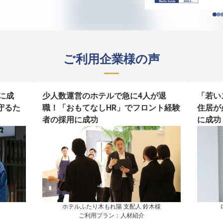
ご利用企業様の声
に成
少人数運営のホテルで急に4人が退
「若い
守るた
職！「おもてなしHR」でフロント経験
住居が
者の採用に成功
に成功
ホテルふたり木もれ陽 支配人 鈴木様

ご利用プラン：人材紹介