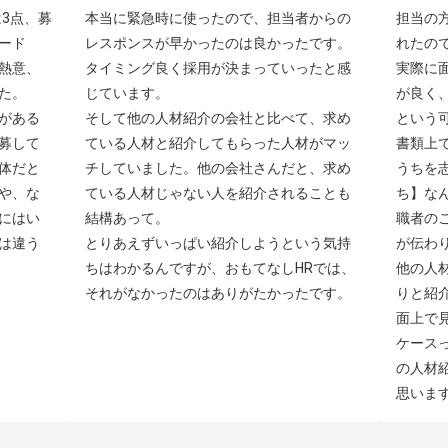
3点、募
本当に緊急時に使ったので、担当者からの
担当の
ード
レスポンスが早かったのは良かったです。
れたの
熱意、
タイミング良く採用が決まっていったと感
実際に
。

じています。

が良く
がある
そして他の人材紹介の会社と比べて、求め
という可
募して
ている人材と紹介してもらった人材がマッ
書類上
体だと
チしていました。他の会社さんだと、求め
うちを
や、な
ている人材じゃない人を紹介されることも
ち】な
にはい
結構あって。

職者の
は違う
とりあえずいっぱい紹介しようという気持
が伝わり
ちはわかるんですが、おもてなしHRでは、
他の人
それがなかったのはありがたかったです。
りと紹
面上で
ケース
の人材
思いま