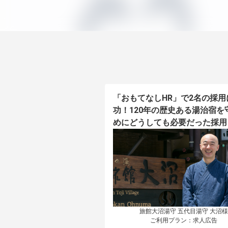
「おもてなしHR」で2名の採用
功！120年の歴史ある湯治宿を
めにどうしても必要だった採用
旅館大沼湯守 五代目湯守 大沼様

ご利用プラン：求人広告