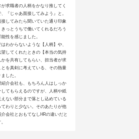
方が求職者の人柄をかなり推してく
で、『じゃあ面接してみよう』と。
面接してみたら聞いていた通り印象
、きっとうちで働いてくれるだろう
能性を感じました。

ではわからないような【人柄】や、
志望してくれたときの【本当の気持
んかを共有してもらい、担当者が求
ことを真剣に考えている、その熱量
ました。

材紹介会社も、もちろん人はしっか
介してもらえるのですが、人柄や紙
見えない部分まで落とし込めている
ってわりと少ない。そのあたりが他
紹介会社とおもてなしHRの違いだと
す。