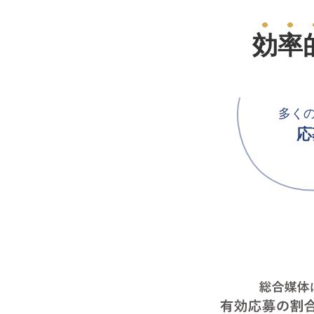
効率
多く
応