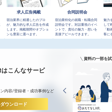
求人広告掲載
合同説明会
イ
宿泊業界に精通したのプロ
宿泊業特化の就職・転職合同
魅力
成
が、魅力的な求人広告を作成
説明会です。対話重視のイベ
して
発
します。掲載期間やオプショ
ントで、貴社の魅力・想いを
「動
ンも豊富に選べます。
直接アピールできます。
客に
資料の一部を試
Rは
こんなサービ
ン内容/登録者・成功事例など
料ダウンロード