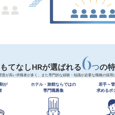
6
もてなしHRが選ばれる
つ
の
望度が高い求職者が多く、また専門的な経験・知識が必要な職種の採用
割が

ホテル・旅館ならではの

若手～管
者
専門職募集
求めるポ