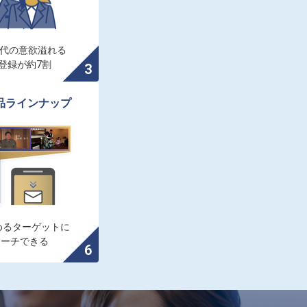
0代の意欲溢れる

登録が約7割
品ラインナップ
るターゲットに

ローチできる