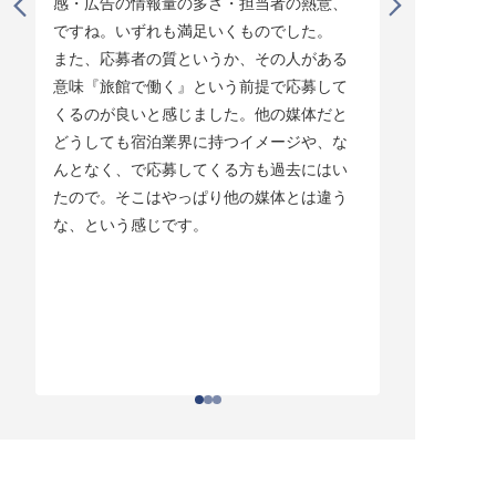
感・広告の情報量の多さ・担当者の熱意、
タイミング
ですね。いずれも満足いくものでした。

じています。
また、応募者の質というか、その人がある
そして他の
意味『旅館で働く』という前提で応募して
ている人材
くるのが良いと感じました。他の媒体だと
チしていま
どうしても宿泊業界に持つイメージや、な
ている人材
んとなく、で応募してくる方も過去にはい
結構あって。
たので。そこはやっぱり他の媒体とは違う
とりあえず
な、という感じです。
ちはわかる
それがなか