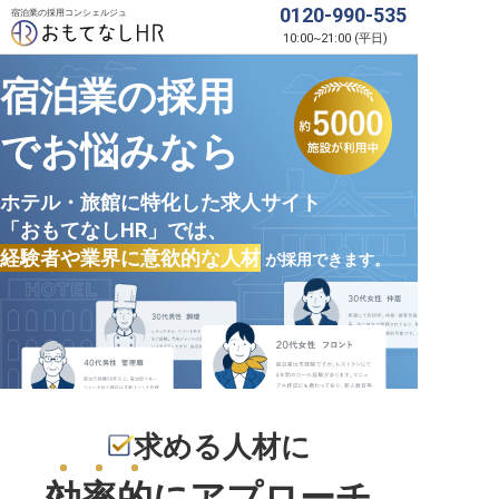
0120-990-535
宿泊業の採用コンシェルジュ
10:00
~
21:00
(
平日
)
宿泊業の採用
でお悩みなら
ホテル・旅館に特化した求人サイト
「おもてなしHR」では、
経験者や業界に意欲的な人材
が採用できます。
求める人材に
効率的
にアプローチ