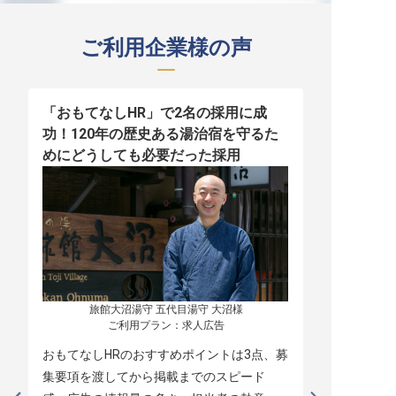
ご利用企業様の声
「おもてなしHR」で2名の採用に成
少人数運営
功！120年の歴史ある湯治宿を守るた
職！「おも
めにどうしても必要だった採用
者の採用
旅館大沼湯守 五代目湯守 大沼様

ご利用プラン：求人広告
おもてなしHRのおすすめポイントは3点、募
本当に緊急
集要項を渡してから掲載までのスピード
レスポンス