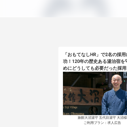
「おもてなしHR」で2名の採用
功！120年の歴史ある湯治宿を
めにどうしても必要だった採用
旅館大沼湯守 五代目湯守 大沼様

ご利用プラン：求人広告