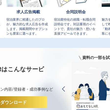
求人広告掲載
合同説明会
イ
宿泊業界に精通したのプロ
宿泊業特化の就職・転職合同
魅力
成
が、魅力的な求人広告を作成
説明会です。対話重視のイベ
して
発
します。掲載期間やオプショ
ントで、貴社の魅力・想いを
「動
ンも豊富に選べます。
直接アピールできます。
客に
資料の一部を試
Rは
こんなサービ
ン内容/登録者・成功事例など
料ダウンロード