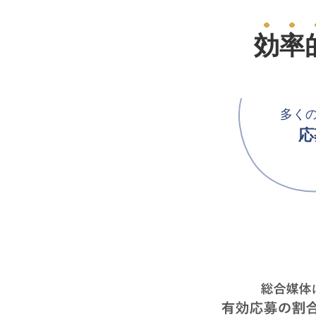
効率
多く
応