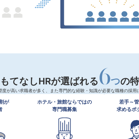
6
もてなしHRが選ばれる
つ
の
望度が高い求職者が多く、また専門的な経験・知識が必要な職種の採用
割が

ホテル・旅館ならではの

若手～管
者
専門職募集
求めるポ