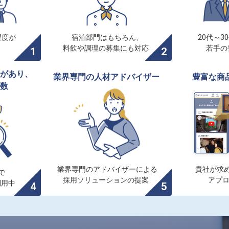
度が

宿泊部門はもちろん、

20代～3
料飲や調理の募集にも対応
若手の
があり、

業界専門の人材アドバイザー
豊富な商
数
業界専門のアドバイザーによる

貴社が求め


採用ソリューションの提案
アプ
利用中