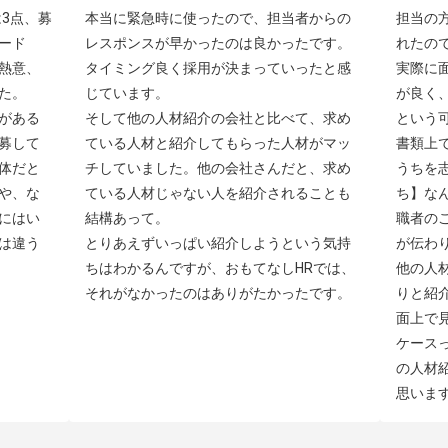
3点、募
本当に緊急時に使ったので、担当者からの
担当の
ード
レスポンスが早かったのは良かったです。
れたの
熱意、
タイミング良く採用が決まっていったと感
実際に
。

じています。

が良く
がある
そして他の人材紹介の会社と比べて、求め
という可
募して
ている人材と紹介してもらった人材がマッ
書類上
体だと
チしていました。他の会社さんだと、求め
うちを
や、な
ている人材じゃない人を紹介されることも
ち】な
にはい
結構あって。

職者の
は違う
とりあえずいっぱい紹介しようという気持
が伝わり
ちはわかるんですが、おもてなしHRでは、
他の人
それがなかったのはありがたかったです。
りと紹
面上で
ケース
の人材
思いま