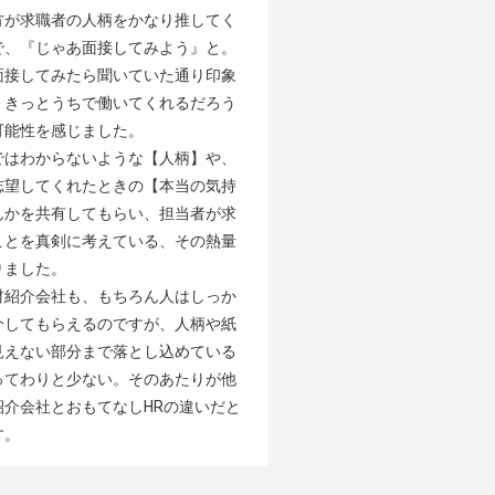
方が求職者の人柄をかなり推してく
で、『じゃあ面接してみよう』と。
面接してみたら聞いていた通り印象
、きっとうちで働いてくれるだろう
能性を感じました。

ではわからないような【人柄】や、
志望してくれたときの【本当の気持
んかを共有してもらい、担当者が求
ことを真剣に考えている、その熱量
ました。

材紹介会社も、もちろん人はしっか
介してもらえるのですが、人柄や紙
見えない部分まで落とし込めている
ってわりと少ない。そのあたりが他
紹介会社とおもてなしHRの違いだと
す。