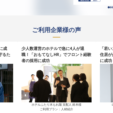
ご利用企業様の声
に成
少人数運営のホテルで急に4人が退
「若い
守るた
職！「おもてなしHR」でフロント経験
住居が
者の採用に成功
に成功
ホテルふたり木もれ陽 支配人 鈴木様

ご利用プラン：人材紹介