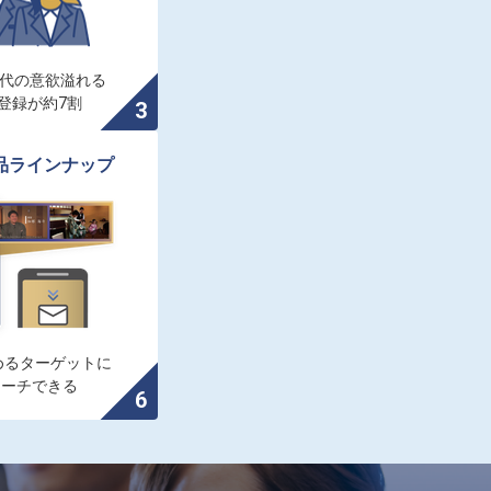
0代の意欲溢れる

登録が約7割
品ラインナップ
るターゲットに

ローチできる