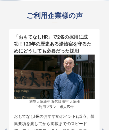
ご利用企業様の声
「おもてなしHR」で2名の採用に成
少人数運営
功！120年の歴史ある湯治宿を守るた
職！「おも
めにどうしても必要だった採用
者の採用
旅館大沼湯守 五代目湯守 大沼様

ご利用プラン：求人広告
おもてなしHRのおすすめポイントは3点、募
本当に緊急
集要項を渡してから掲載までのスピード
レスポンス