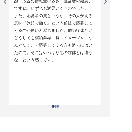
感・広告の情報量の多さ・担当者の熱意、
タイミング
ですね。いずれも満足いくものでした。

じています。
また、応募者の質というか、その人がある
そして他の
意味『旅館で働く』という前提で応募して
ている人材
くるのが良いと感じました。他の媒体だと
チしていま
どうしても宿泊業界に持つイメージや、な
ている人材
んとなく、で応募してくる方も過去にはい
結構あって。
たので。そこはやっぱり他の媒体とは違う
とりあえず
な、という感じです。
ちはわかる
それがなか