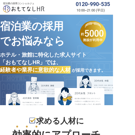
0120-990-535
宿泊業の採用コンシェルジュ
10:00
~
21:00
(
平日
)
宿泊業の採用
でお悩みなら
ホテル・旅館に特化した求人サイト
「おもてなしHR」では、
経験者や業界に意欲的な人材
が採用できます。
求める人材に
効率的
にアプローチ