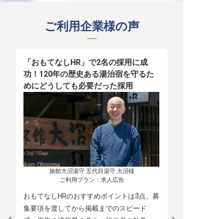
ご利用企業様の声
「おもてなしHR」で2名の採用に成
少人数運営
功！120年の歴史ある湯治宿を守るた
職！「おも
めにどうしても必要だった採用
者の採用
旅館大沼湯守 五代目湯守 大沼様

ご利用プラン：求人広告
おもてなしHRのおすすめポイントは3点、募
本当に緊急
集要項を渡してから掲載までのスピード
レスポンス