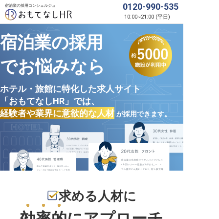
0120-990-535
宿泊業の採用コンシェルジュ
10:00
~
21:00
(
平日
)
宿泊業の採用
でお悩みなら
ホテル・旅館に特化した求人サイト
「おもてなしHR」では、
経験者や業界に意欲的な人材
が採用できます。
求める人材に
効率的
にアプローチ