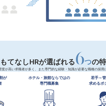
6
もてなしHRが選ばれる
つ
の
望度が高い求職者が多く、また専門的な経験・知識が必要な職種の採用
割が

ホテル・旅館ならではの

若手～管
者
専門職募集
求めるポ