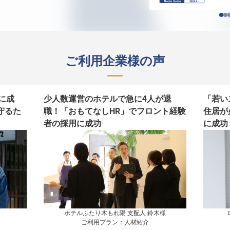
ご利用企業様の声
に成
少人数運営のホテルで急に4人が退
「若い
守るた
職！「おもてなしHR」でフロント経験
住居が
者の採用に成功
に成功
ホテルふたり木もれ陽 支配人 鈴木様

ご利用プラン：人材紹介