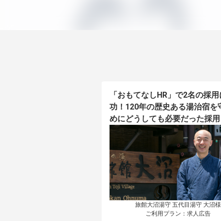
「おもてなしHR」で2名の採用
功！120年の歴史ある湯治宿を
めにどうしても必要だった採用
旅館大沼湯守 五代目湯守 大沼様

ご利用プラン：求人広告