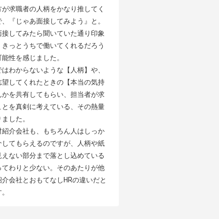
方が求職者の人柄をかなり推してく
で、『じゃあ面接してみよう』と。
面接してみたら聞いていた通り印象
、きっとうちで働いてくれるだろう
能性を感じました。

ではわからないような【人柄】や、
志望してくれたときの【本当の気持
んかを共有してもらい、担当者が求
ことを真剣に考えている、その熱量
ました。

材紹介会社も、もちろん人はしっか
介してもらえるのですが、人柄や紙
見えない部分まで落とし込めている
ってわりと少ない。そのあたりが他
紹介会社とおもてなしHRの違いだと
す。