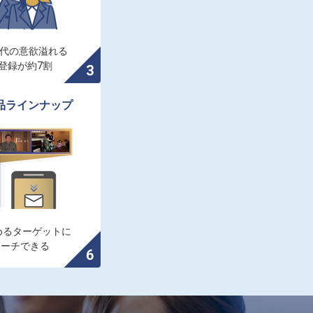
0代の意欲溢れる

登録が約7割
品ラインナップ
るターゲットに

ローチできる