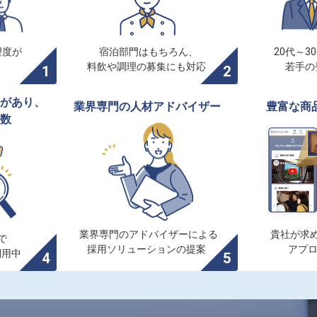
度が

宿泊部門はもちろん、

20代～3
料飲や調理の募集にも対応
若手の
があり、

業界専門の人材アドバイザー
豊富な商
数
業界専門のアドバイザーによる

貴社が求め


採用ソリューションの提案
アプ
利用中