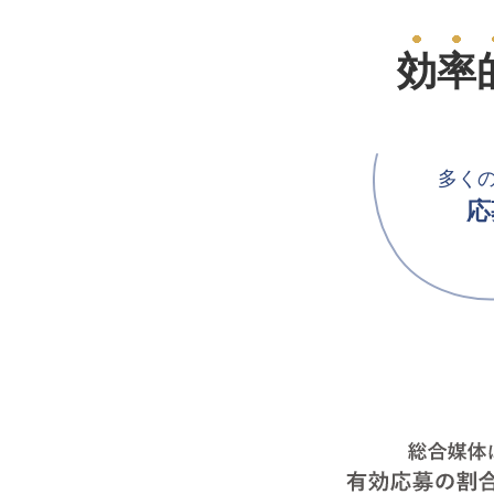
効率
多く
応