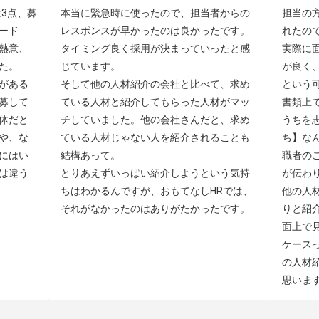
3点、募
本当に緊急時に使ったので、担当者からの
担当の
ード
レスポンスが早かったのは良かったです。
れたの
熱意、
タイミング良く採用が決まっていったと感
実際に
。

じています。

が良く
がある
そして他の人材紹介の会社と比べて、求め
という可
募して
ている人材と紹介してもらった人材がマッ
書類上
体だと
チしていました。他の会社さんだと、求め
うちを
や、な
ている人材じゃない人を紹介されることも
ち】な
にはい
結構あって。

職者の
は違う
とりあえずいっぱい紹介しようという気持
が伝わり
ちはわかるんですが、おもてなしHRでは、
他の人
それがなかったのはありがたかったです。
りと紹
面上で
ケース
の人材
思いま