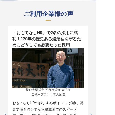
ご利用企業様の声
「おもてなしHR」で2名の採用に成
少人数運営
功！120年の歴史ある湯治宿を守るた
職！「おも
めにどうしても必要だった採用
者の採用
旅館大沼湯守 五代目湯守 大沼様

ご利用プラン：求人広告
おもてなしHRのおすすめポイントは3点、募
本当に緊急
集要項を渡してから掲載までのスピード
レスポンス