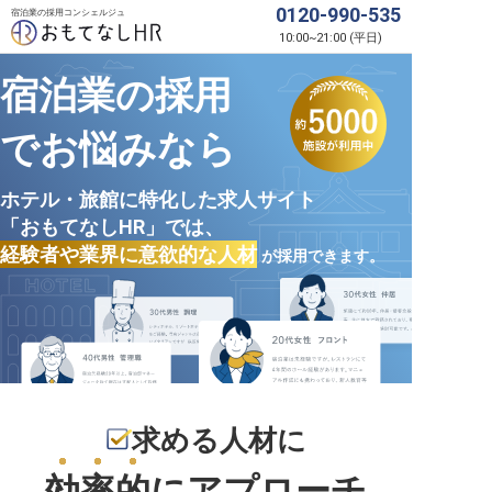
0120-990-535
宿泊業の採用コンシェルジュ
10:00
~
21:00
(
平日
)
宿泊業の採用
でお悩みなら
ホテル・旅館に特化した求人サイト
「おもてなしHR」では、
経験者や業界に意欲的な人材
が採用できます。
求める人材に
効率的
にアプローチ