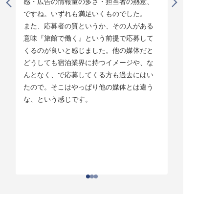
感・広告の情報量の多さ・担当者の熱意、
タイミング
ですね。いずれも満足いくものでした。

じています。
また、応募者の質というか、その人がある
そして他の
意味『旅館で働く』という前提で応募して
ている人材
くるのが良いと感じました。他の媒体だと
チしていま
どうしても宿泊業界に持つイメージや、な
ている人材
んとなく、で応募してくる方も過去にはい
結構あって。
たので。そこはやっぱり他の媒体とは違う
とりあえず
な、という感じです。
ちはわかる
それがなか