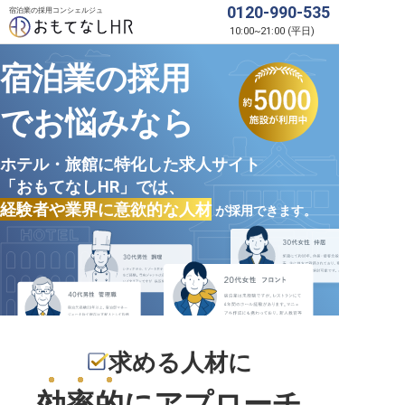
0120-990-535
宿泊業の採用コンシェルジュ
10:00
~
21:00
(
平日
)
宿泊業の採用
でお悩みなら
ホテル・旅館に特化した求人サイト
「おもてなしHR」では、
経験者や業界に意欲的な人材
が採用できます。
求める人材に
効率的
にアプローチ