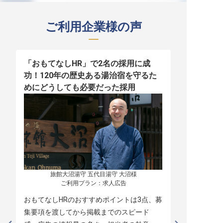
ご利用企業様の声
「おもてなしHR」で2名の採用に成
少人数運営
功！120年の歴史ある湯治宿を守るた
職！「おも
めにどうしても必要だった採用
者の採用
旅館大沼湯守 五代目湯守 大沼様

ご利用プラン：求人広告
おもてなしHRのおすすめポイントは3点、募
本当に緊急
集要項を渡してから掲載までのスピード
レスポンス