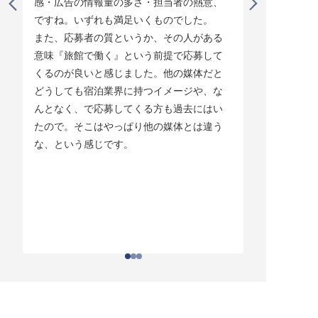
感・広告の情報量の多さ・担当者の熱意、
タイミング
ですね。いずれも満足いくものでした。

じています。
また、応募者の質というか、その人がある
そして他の
意味『旅館で働く』という前提で応募して
ている人材
くるのが良いと感じました。他の媒体だと
チしていま
どうしても宿泊業界に持つイメージや、な
ている人材
んとなく、で応募してくる方も過去にはい
結構あって。
たので。そこはやっぱり他の媒体とは違う
とりあえず
な、という感じです。
ちはわかる
それがなか