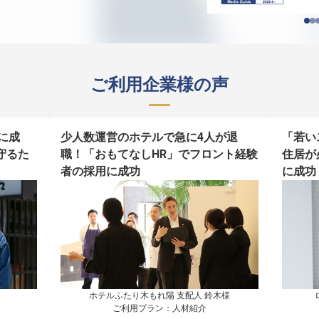
ご利用企業様の声
に成
少人数運営のホテルで急に4人が退
「若い
守るた
職！「おもてなしHR」でフロント経験
住居が
者の採用に成功
に成功
ホテルふたり木もれ陽 支配人 鈴木様

ご利用プラン：人材紹介