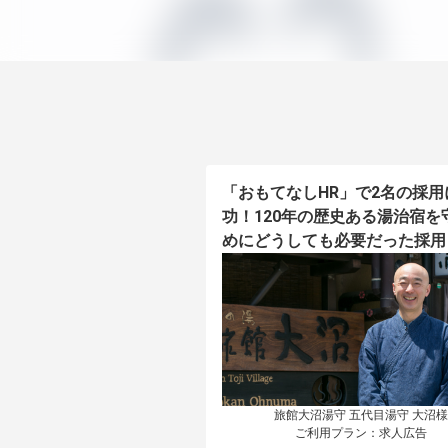
「おもてなしHR」で2名の採用
功！120年の歴史ある湯治宿を
めにどうしても必要だった採用
旅館大沼湯守 五代目湯守 大沼様

ご利用プラン：求人広告