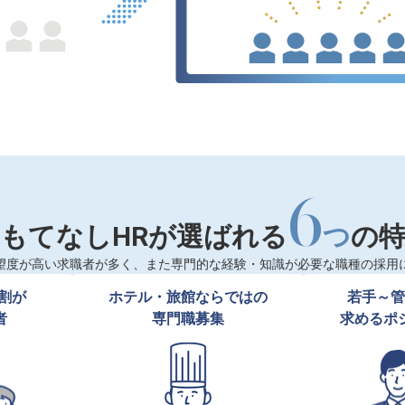
6
もてなしHRが選ばれる
つ
の
望度が高い求職者が多く、また専門的な経験・知識が必要な職種の採用
割が

ホテル・旅館ならではの

若手～管
者
専門職募集
求めるポ