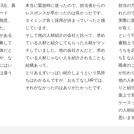
3点、募
本当に緊急時に使ったので、担当者からの
担当の
ード
レスポンスが早かったのは良かったです。
れたの
熱意、
タイミング良く採用が決まっていったと感
実際に
。

じています。

が良く
がある
そして他の人材紹介の会社と比べて、求め
という可
募して
ている人材と紹介してもらった人材がマッ
書類上
体だと
チしていました。他の会社さんだと、求め
うちを
や、な
ている人材じゃない人を紹介されることも
ち】な
にはい
結構あって。

職者の
は違う
とりあえずいっぱい紹介しようという気持
が伝わり
ちはわかるんですが、おもてなしHRでは、
他の人
それがなかったのはありがたかったです。
りと紹
面上で
ケース
の人材
思いま