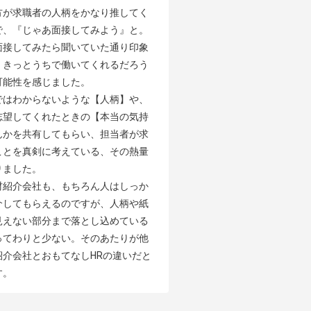
方が求職者の人柄をかなり推してく
で、『じゃあ面接してみよう』と。
面接してみたら聞いていた通り印象
、きっとうちで働いてくれるだろう
能性を感じました。

ではわからないような【人柄】や、
志望してくれたときの【本当の気持
んかを共有してもらい、担当者が求
ことを真剣に考えている、その熱量
ました。

材紹介会社も、もちろん人はしっか
介してもらえるのですが、人柄や紙
見えない部分まで落とし込めている
ってわりと少ない。そのあたりが他
紹介会社とおもてなしHRの違いだと
す。