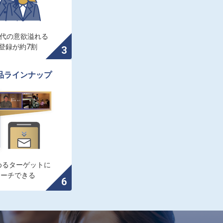
0代の意欲溢れる

登録が約7割
品ラインナップ
るターゲットに

ローチできる