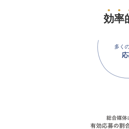
効率
多く
応