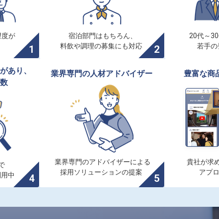
度が

宿泊部門はもちろん、

20代～3
料飲や調理の募集にも対応
若手の
があり、

業界専門の人材アドバイザー
豊富な商
数
業界専門のアドバイザーによる

貴社が求め


採用ソリューションの提案
アプ
利用中