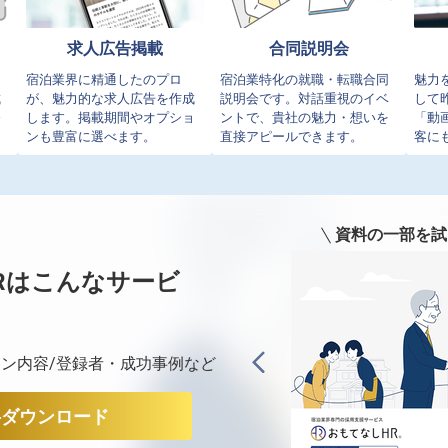
求人広告掲載
合同説明会
イ
宿泊業界に精通したのプロ
宿泊業特化の就職・転職合同
魅力
成
が、魅力的な求人広告を作成
説明会です。対話重視のイベ
して
発
します。掲載期間やオプショ
ントで、貴社の魅力・想いを
「動
ンも豊富に選べます。
直接アピールできます。
客に
資料の一部を試
Rは
こんなサービ
ン内容/登録者・成功事例など
料ダウンロード