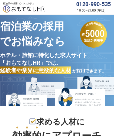
0120-990-535
宿泊業の採用コンシェルジュ
10:00
~
21:00
(
平日
)
宿泊業の採用
でお悩みなら
ホテル・旅館に特化した求人サイト
「おもてなしHR」では、
経験者や業界に意欲的な人材
が採用できます。
求める人材に
効率的
にアプローチ