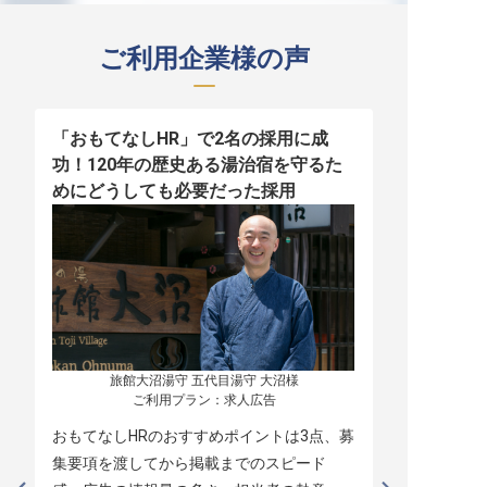
ご利用企業様の声
「おもてなしHR」で2名の採用に成
少人数運営
功！120年の歴史ある湯治宿を守るた
職！「おも
めにどうしても必要だった採用
者の採用
旅館大沼湯守 五代目湯守 大沼様

ご利用プラン：求人広告
おもてなしHRのおすすめポイントは3点、募
本当に緊急
集要項を渡してから掲載までのスピード
レスポンス