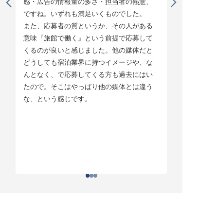
感・広告の情報量の多さ・担当者の熱意、
タイミング
ですね。いずれも満足いくものでした。

じています。
また、応募者の質というか、その人がある
そして他の
意味『旅館で働く』という前提で応募して
ている人材
くるのが良いと感じました。他の媒体だと
チしていま
どうしても宿泊業界に持つイメージや、な
ている人材
んとなく、で応募してくる方も過去にはい
結構あって。
たので。そこはやっぱり他の媒体とは違う
とりあえず
な、という感じです。
ちはわかる
それがなか