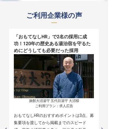
ご利用企業様の声
「おもてなしHR」で2名の採用に成
少人数運営
功！120年の歴史ある湯治宿を守るた
職！「おも
めにどうしても必要だった採用
者の採用
旅館大沼湯守 五代目湯守 大沼様

ご利用プラン：求人広告
おもてなしHRのおすすめポイントは3点、募
本当に緊急
集要項を渡してから掲載までのスピード
レスポンス