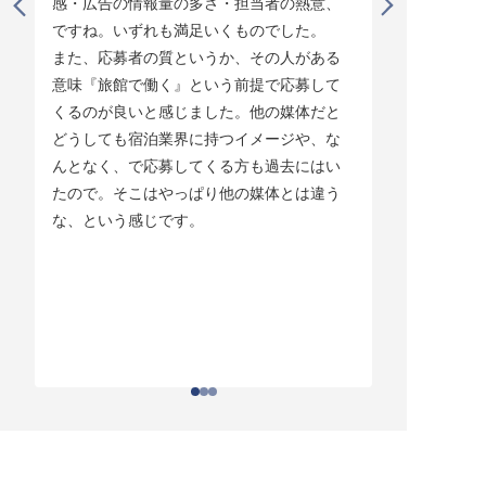
感・広告の情報量の多さ・担当者の熱意、
タイミング
ですね。いずれも満足いくものでした。

じています。
また、応募者の質というか、その人がある
そして他の
意味『旅館で働く』という前提で応募して
ている人材
くるのが良いと感じました。他の媒体だと
チしていま
どうしても宿泊業界に持つイメージや、な
ている人材
んとなく、で応募してくる方も過去にはい
結構あって。
たので。そこはやっぱり他の媒体とは違う
とりあえず
な、という感じです。
ちはわかる
それがなか