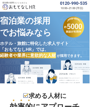
0120-990-535
宿泊業の採用コンシェルジュ
10:00
~
21:00
(
平日
)
宿泊業の採用
でお悩みなら
ホテル・旅館に特化した求人サイト
「おもてなしHR」では、
経験者や業界に意欲的な人材
が採用できます。
求める人材に
効率的
にアプローチ