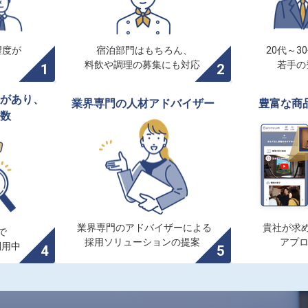
度が

宿泊部門はもちろん、

20代～3
料飲や調理の募集にも対応
若手の
があり、

業界専門の人材アドバイザー
豊富な商
数
業界専門のアドバイザーによる

貴社が求め


採用ソリューションの提案
アプ
利用中