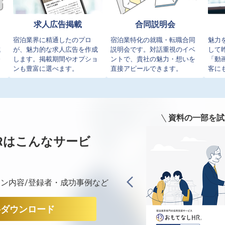
求人広告掲載
合同説明会
イ
宿泊業界に精通したのプロ
宿泊業特化の就職・転職合同
魅力
成
が、魅力的な求人広告を作成
説明会です。対話重視のイベ
して
発
します。掲載期間やオプショ
ントで、貴社の魅力・想いを
「動
ンも豊富に選べます。
直接アピールできます。
客に
資料の一部を試
Rは
こんなサービ
ン内容/登録者・成功事例など
料ダウンロード