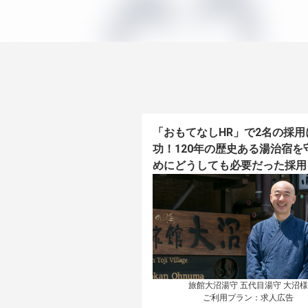
「おもてなしHR」で2名の採用
功！120年の歴史ある湯治宿を
めにどうしても必要だった採用
旅館大沼湯守 五代目湯守 大沼様

ご利用プラン：求人広告