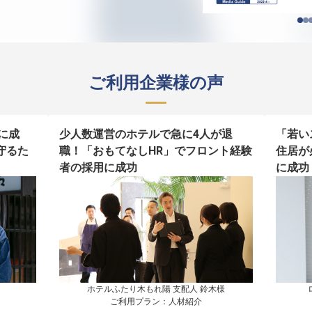
ご利用企業様の声
に成
少人数運営のホテルで急に4人が退
「若い
守るた
職！「おもてなしHR」でフロント経験
住居が
者の採用に成功
に成功
ホテルふたり木もれ陽 支配人 鈴木様

ご利用プラン：人材紹介