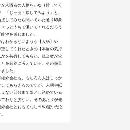
方が求職者の人柄をかなり推してく
で、『じゃあ面接してみよう』と。
面接してみたら聞いていた通り印象
、きっとうちで働いてくれるだろう
能性を感じました。

ではわからないような【人柄】や、
志望してくれたときの【本当の気持
んかを共有してもらい、担当者が求
ことを真剣に考えている、その熱量
ました。

材紹介会社も、もちろん人はしっか
介してもらえるのですが、人柄や紙
見えない部分まで落とし込めている
ってわりと少ない。そのあたりが他
紹介会社とおもてなしHRの違いだと
す。