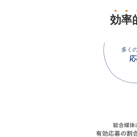
効率
多く
応