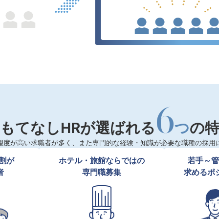
6
もてなしHRが選ばれる
つ
の
望度が高い求職者が多く、また専門的な経験・知識が必要な職種の採用
割が

ホテル・旅館ならではの

若手～管
者
専門職募集
求めるポ