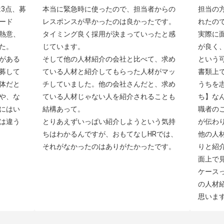
3点、募
本当に緊急時に使ったので、担当者からの
担当の
ード
レスポンスが早かったのは良かったです。
れたの
熱意、
タイミング良く採用が決まっていったと感
実際に
。

じています。

が良く
がある
そして他の人材紹介の会社と比べて、求め
という可
募して
ている人材と紹介してもらった人材がマッ
書類上
体だと
チしていました。他の会社さんだと、求め
うちを
や、な
ている人材じゃない人を紹介されることも
ち】な
にはい
結構あって。

職者の
は違う
とりあえずいっぱい紹介しようという気持
が伝わり
ちはわかるんですが、おもてなしHRでは、
他の人
それがなかったのはありがたかったです。
りと紹
面上で
ケース
の人材
思いま