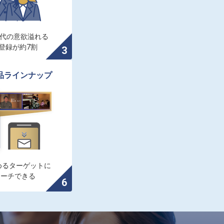
0代の意欲溢れる

登録が約7割
品ラインナップ
るターゲットに

ローチできる