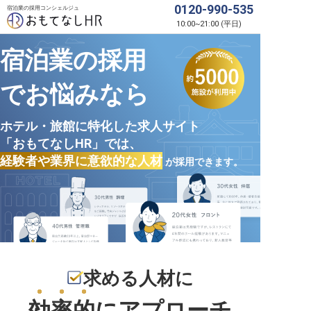
0120-990-535
宿泊業の採用コンシェルジュ
10:00
~
21:00
(
平日
)
宿泊業の採用
でお悩みなら
ホテル・旅館に特化した求人サイト
「おもてなしHR」では、
経験者や業界に意欲的な人材
が採用できます。
求める人材に
効率的
にアプローチ