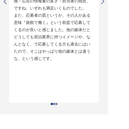
感・広告の情報量の多さ・担当者の熱意、
タイミング
ですね。いずれも満足いくものでした。

じています。
また、応募者の質というか、その人がある
そして他の
意味『旅館で働く』という前提で応募して
ている人材
くるのが良いと感じました。他の媒体だと
チしていま
どうしても宿泊業界に持つイメージや、な
ている人材
んとなく、で応募してくる方も過去にはい
結構あって。
たので。そこはやっぱり他の媒体とは違う
とりあえず
な、という感じです。
ちはわかる
それがなか