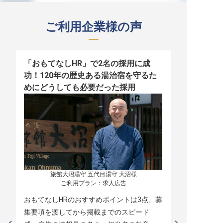
ご利用企業様の声
「おもてなしHR」で2名の採用に成
少人数運営
功！120年の歴史ある湯治宿を守るた
職！「おも
めにどうしても必要だった採用
者の採用
旅館大沼湯守 五代目湯守 大沼様

ご利用プラン：求人広告
おもてなしHRのおすすめポイントは3点、募
本当に緊急
集要項を渡してから掲載までのスピード
レスポンス