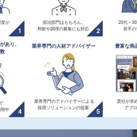
度が

宿泊部門はもちろん、

20代～3
料飲や調理の募集にも対応
若手の
があり、

業界専門の人材アドバイザー
豊富な商
数
業界専門のアドバイザーによる

貴社が求め


採用ソリューションの提案
アプ
利用中