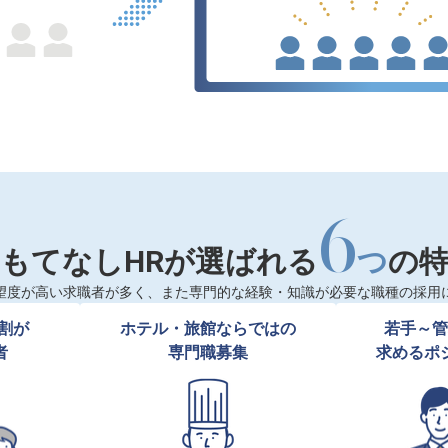
6
もてなしHRが選ばれる
つ
の
望度が高い求職者が多く、また専門的な経験・知識が必要な職種の採用
割が

ホテル・旅館ならではの

若手～管
者
専門職募集
求めるポ