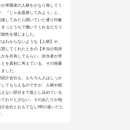
方が求職者の人柄をかなり推してく
で、『じゃあ面接してみよう』と。
面接してみたら聞いていた通り印象
、きっとうちで働いてくれるだろう
能性を感じました。

ではわからないような【人柄】や、
志望してくれたときの【本当の気持
んかを共有してもらい、担当者が求
ことを真剣に考えている、その熱量
ました。

材紹介会社も、もちろん人はしっか
介してもらえるのですが、人柄や紙
見えない部分まで落とし込めている
ってわりと少ない。そのあたりが他
紹介会社とおもてなしHRの違いだと
す。