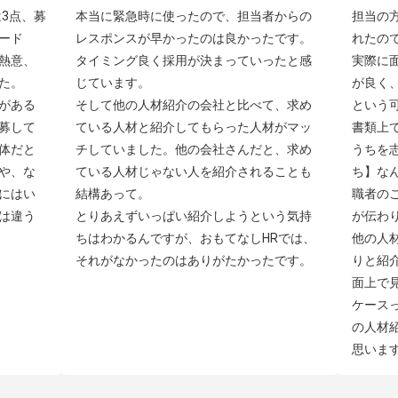
3点、募
本当に緊急時に使ったので、担当者からの
担当の
ード
レスポンスが早かったのは良かったです。
れたの
熱意、
タイミング良く採用が決まっていったと感
実際に
。

じています。

が良く
がある
そして他の人材紹介の会社と比べて、求め
という可
募して
ている人材と紹介してもらった人材がマッ
書類上
体だと
チしていました。他の会社さんだと、求め
うちを
や、な
ている人材じゃない人を紹介されることも
ち】な
にはい
結構あって。

職者の
は違う
とりあえずいっぱい紹介しようという気持
が伝わり
ちはわかるんですが、おもてなしHRでは、
他の人
それがなかったのはありがたかったです。
りと紹
面上で
ケース
の人材
思いま