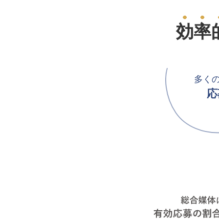
効率
多く
応