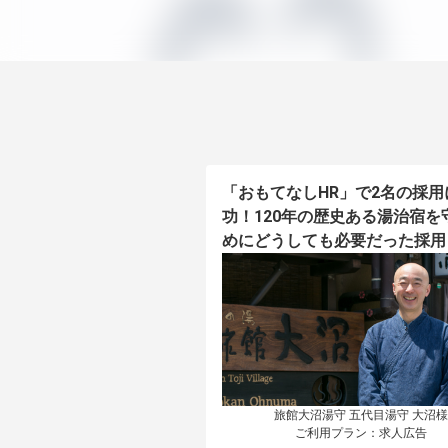
「おもてなしHR」で2名の採用
功！120年の歴史ある湯治宿を
めにどうしても必要だった採用
旅館大沼湯守 五代目湯守 大沼様

ご利用プラン：求人広告