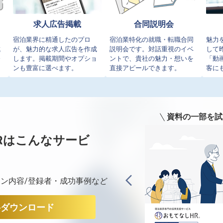
求人広告掲載
合同説明会
イ
宿泊業界に精通したのプロ
宿泊業特化の就職・転職合同
魅力
成
が、魅力的な求人広告を作成
説明会です。対話重視のイベ
して
発
します。掲載期間やオプショ
ントで、貴社の魅力・想いを
「動
ンも豊富に選べます。
直接アピールできます。
客に
資料の一部を試
Rは
こんなサービ
ン内容/登録者・成功事例など
料ダウンロード