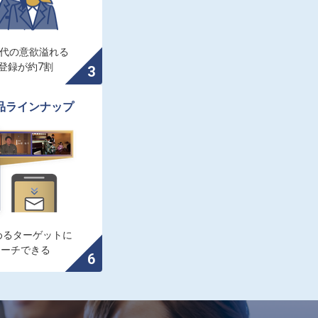
0代の意欲溢れる

登録が約7割
品ラインナップ
るターゲットに

ローチできる