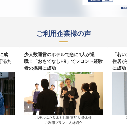
ご利用企業様の声
に成
少人数運営のホテルで急に4人が退
「若い
守るた
職！「おもてなしHR」でフロント経験
住居が
者の採用に成功
に成功
ホテルふたり木もれ陽 支配人 鈴木様

ご利用プラン：人材紹介