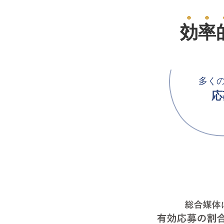
効率
多く
応