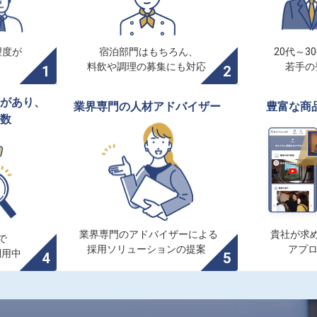
度が

宿泊部門はもちろん、

20代～3
料飲や調理の募集にも対応
若手の
があり、

業界専門の人材アドバイザー
豊富な商
数
業界専門のアドバイザーによる

貴社が求め


採用ソリューションの提案
アプ
利用中