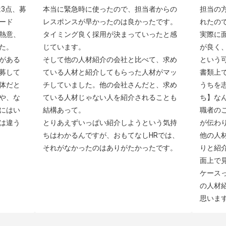
3点、募
本当に緊急時に使ったので、担当者からの
担当の
ード
レスポンスが早かったのは良かったです。
れたの
熱意、
タイミング良く採用が決まっていったと感
実際に
。

じています。

が良く
がある
そして他の人材紹介の会社と比べて、求め
という可
募して
ている人材と紹介してもらった人材がマッ
書類上
体だと
チしていました。他の会社さんだと、求め
うちを
や、な
ている人材じゃない人を紹介されることも
ち】な
にはい
結構あって。

職者の
は違う
とりあえずいっぱい紹介しようという気持
が伝わり
ちはわかるんですが、おもてなしHRでは、
他の人
それがなかったのはありがたかったです。
りと紹
面上で
ケース
の人材
思いま