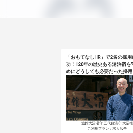
「おもてなしHR」で2名の採用
功！120年の歴史ある湯治宿を
めにどうしても必要だった採用
旅館大沼湯守 五代目湯守 大沼様

ご利用プラン：求人広告