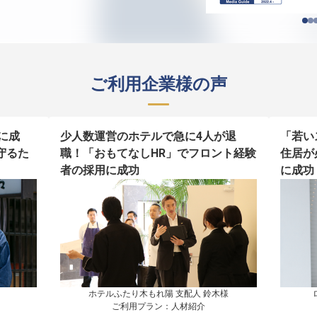
ご利用企業様の声
に成
少人数運営のホテルで急に4人が退
「若い
守るた
職！「おもてなしHR」でフロント経験
住居が
者の採用に成功
に成功
ホテルふたり木もれ陽 支配人 鈴木様

ご利用プラン：人材紹介