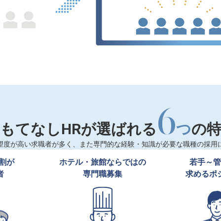
6
もてなしHRが選ばれる
つ
の
望度が高い求職者が多く、また専門的な経験・知識が必要な職種の採用
割が

ホテル・旅館ならではの

若手～管
者
専門職募集
求めるポ