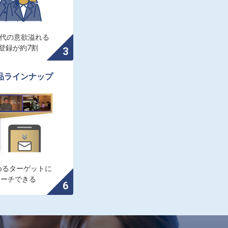
0代の意欲溢れる

登録が約7割
品ラインナップ
るターゲットに

ローチできる