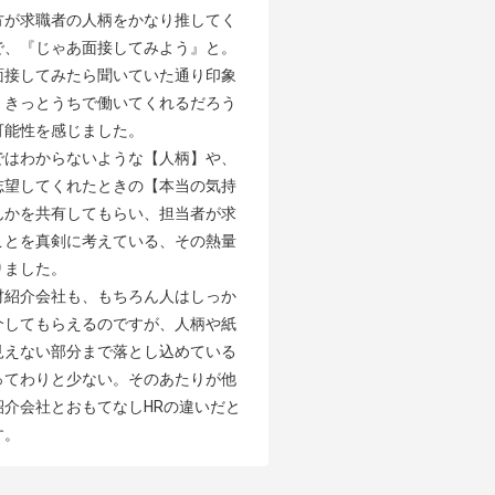
方が求職者の人柄をかなり推してく
で、『じゃあ面接してみよう』と。
面接してみたら聞いていた通り印象
、きっとうちで働いてくれるだろう
能性を感じました。

ではわからないような【人柄】や、
志望してくれたときの【本当の気持
んかを共有してもらい、担当者が求
ことを真剣に考えている、その熱量
ました。

材紹介会社も、もちろん人はしっか
介してもらえるのですが、人柄や紙
見えない部分まで落とし込めている
ってわりと少ない。そのあたりが他
紹介会社とおもてなしHRの違いだと
す。