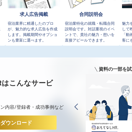
求人広告掲載
合同説明会
イ
宿泊業界に精通したのプロ
宿泊業特化の就職・転職合同
魅力
成
が、魅力的な求人広告を作成
説明会です。対話重視のイベ
して
発
します。掲載期間やオプショ
ントで、貴社の魅力・想いを
「動
ンも豊富に選べます。
直接アピールできます。
客に
資料の一部を試
Rは
こんなサービ
ン内容/登録者・成功事例など
料ダウンロード