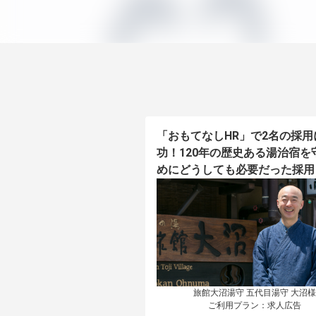
「おもてなしHR」で2名の採用
功！120年の歴史ある湯治宿を
めにどうしても必要だった採用
旅館大沼湯守 五代目湯守 大沼様

ご利用プラン：求人広告