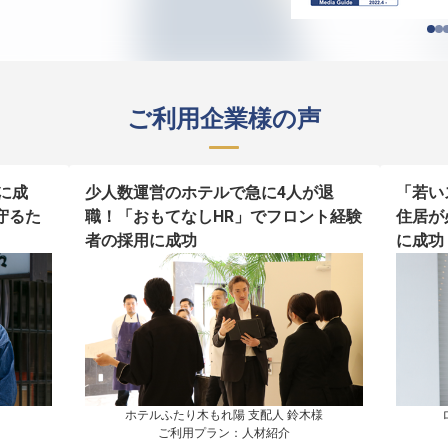
ご利用企業様の声
に成
少人数運営のホテルで急に4人が退
「若い
守るた
職！「おもてなしHR」でフロント経験
住居が
者の採用に成功
に成功
ホテルふたり木もれ陽 支配人 鈴木様

ご利用プラン：人材紹介