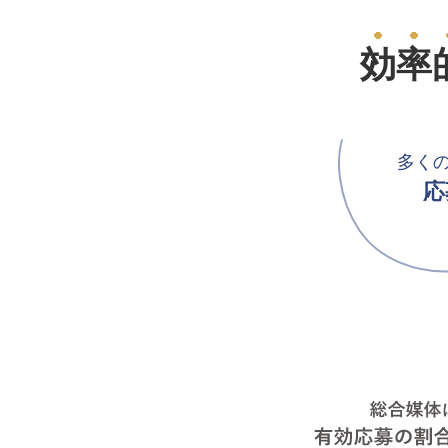
効率
多く
応