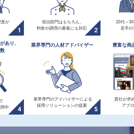
度が

宿泊部門はもちろん、

20代～3
料飲や調理の募集にも対応
若手の
があり、

業界専門の人材アドバイザー
豊富な商
数
業界専門のアドバイザーによる

貴社が求め


採用ソリューションの提案
アプ
利用中