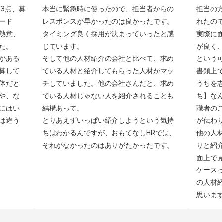
3点、募
本当に緊急時に使ったので、担当者からの
担当の
ード
レスポンスが早かったのは良かったです。
れたの
熱意、
タイミング良く採用が決まっていったと感
実際に
。

じています。

が良く
がある
そして他の人材紹介の会社と比べて、求め
という可
募して
ている人材と紹介してもらった人材がマッ
書類上
体だと
チしていました。他の会社さんだと、求め
うちを
や、な
ている人材じゃない人を紹介されることも
ち】な
にはい
結構あって。

職者の
は違う
とりあえずいっぱい紹介しようという気持
が伝わり
ちはわかるんですが、おもてなしHRでは、
他の人
それがなかったのはありがたかったです。
りと紹
面上で
ケース
の人材
思いま