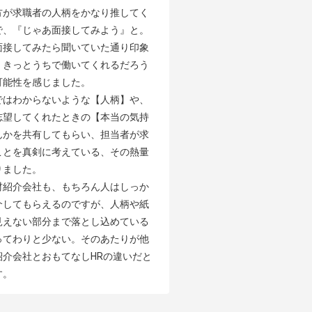
方が求職者の人柄をかなり推してく
で、『じゃあ面接してみよう』と。
面接してみたら聞いていた通り印象
、きっとうちで働いてくれるだろう
能性を感じました。

ではわからないような【人柄】や、
志望してくれたときの【本当の気持
んかを共有してもらい、担当者が求
ことを真剣に考えている、その熱量
ました。

材紹介会社も、もちろん人はしっか
介してもらえるのですが、人柄や紙
見えない部分まで落とし込めている
ってわりと少ない。そのあたりが他
紹介会社とおもてなしHRの違いだと
す。