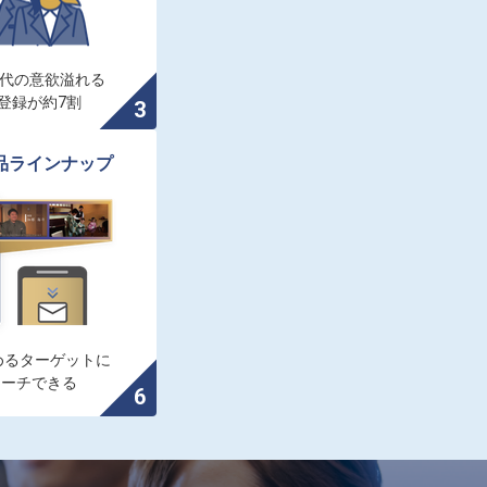
0代の意欲溢れる

登録が約7割
品ラインナップ
るターゲットに

ローチできる