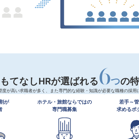
6
もてなしHRが選ばれる
つ
の
望度が高い求職者が多く、また専門的な経験・知識が必要な職種の採用
割が

ホテル・旅館ならではの

若手～管
者
専門職募集
求めるポ