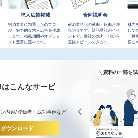
求人広告掲載
合同説明会
イ
宿泊業界に精通したのプロ
宿泊業特化の就職・転職合同
魅力
成
が、魅力的な求人広告を作成
説明会です。対話重視のイベ
して
発
します。掲載期間やオプショ
ントで、貴社の魅力・想いを
「動
ンも豊富に選べます。
直接アピールできます。
客に
資料の一部を試
Rは
こんなサービ
ン内容/登録者・成功事例など
料ダウンロード