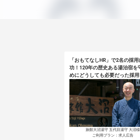
「おもてなしHR」で2名の採用
功！120年の歴史ある湯治宿を
めにどうしても必要だった採用
旅館大沼湯守 五代目湯守 大沼様

ご利用プラン：求人広告