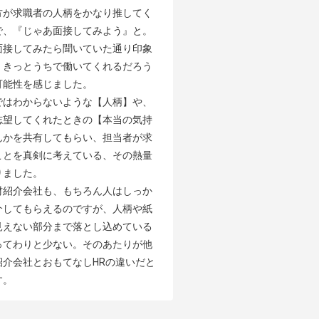
方が求職者の人柄をかなり推してく
で、『じゃあ面接してみよう』と。
面接してみたら聞いていた通り印象
、きっとうちで働いてくれるだろう
能性を感じました。

ではわからないような【人柄】や、
志望してくれたときの【本当の気持
んかを共有してもらい、担当者が求
ことを真剣に考えている、その熱量
ました。

材紹介会社も、もちろん人はしっか
介してもらえるのですが、人柄や紙
見えない部分まで落とし込めている
ってわりと少ない。そのあたりが他
紹介会社とおもてなしHRの違いだと
す。