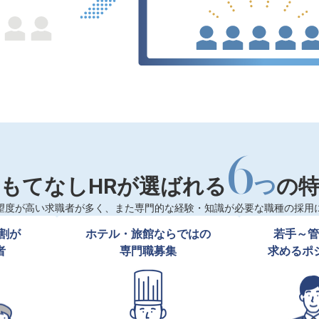
6
もてなしHRが選ばれる
つ
の
望度が高い求職者が多く、また専門的な経験・知識が必要な職種の採用
割が

ホテル・旅館ならではの

若手～管
者
専門職募集
求めるポ