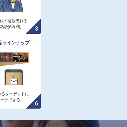
0代の意欲溢れる

登録が約7割
品ラインナップ
るターゲットに

ローチできる