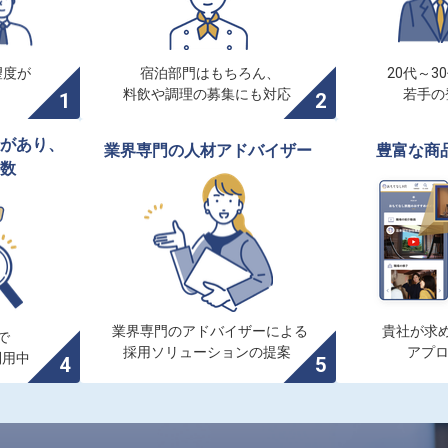
度が

宿泊部門はもちろん、

20代～3
料飲や調理の募集にも対応
若手の
があり、

業界専門の人材アドバイザー
豊富な商
数
業界専門のアドバイザーによる

貴社が求め


採用ソリューションの提案
アプ
利用中