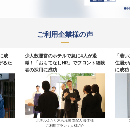
ご利用企業様の声
に成
少人数運営のホテルで急に4人が退
「若い
守るた
職！「おもてなしHR」でフロント経験
住居が
者の採用に成功
に成功
ホテルふたり木もれ陽 支配人 鈴木様

ご利用プラン：人材紹介