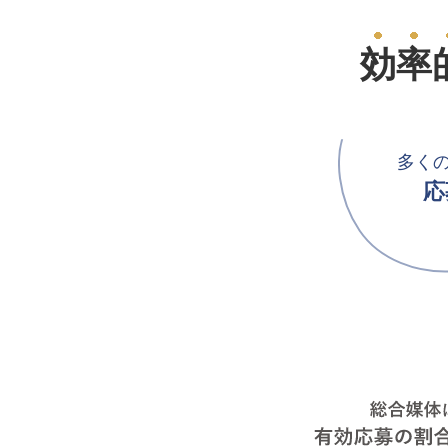
効率
多く
応