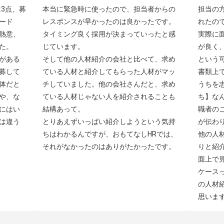
3点、募
本当に緊急時に使ったので、担当者からの
担当の
ード
レスポンスが早かったのは良かったです。
れたの
熱意、
タイミング良く採用が決まっていったと感
実際に
。

じています。

が良く
がある
そして他の人材紹介の会社と比べて、求め
という可
募して
ている人材と紹介してもらった人材がマッ
書類上
体だと
チしていました。他の会社さんだと、求め
うちを
や、な
ている人材じゃない人を紹介されることも
ち】な
にはい
結構あって。

職者の
は違う
とりあえずいっぱい紹介しようという気持
が伝わり
ちはわかるんですが、おもてなしHRでは、
他の人
それがなかったのはありがたかったです。
りと紹
面上で
ケース
の人材
思いま