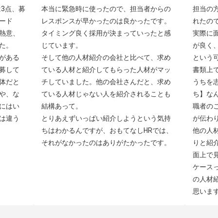
3点、募
本当に緊急時に使ったので、担当者からの
担当の
ード
レスポンスが早かったのは良かったです。
れたの
熱意、
タイミング良く採用が決まっていったと感
実際に
。

じています。

が良く
がある
そして他の人材紹介の会社と比べて、求め
という可
募して
ている人材と紹介してもらった人材がマッ
書類上
体だと
チしていました。他の会社さんだと、求め
うちを
や、な
ている人材じゃない人を紹介されることも
ち】な
にはい
結構あって。

職者の
は違う
とりあえずいっぱい紹介しようという気持
が伝わり
ちはわかるんですが、おもてなしHRでは、
他の人
それがなかったのはありがたかったです。
りと紹
面上で
ケース
の人材
思いま