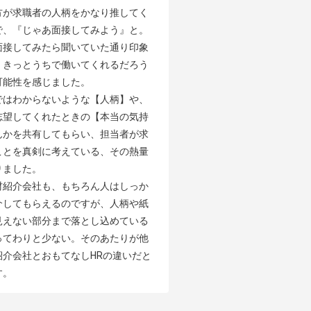
方が求職者の人柄をかなり推してく
で、『じゃあ面接してみよう』と。
面接してみたら聞いていた通り印象
、きっとうちで働いてくれるだろう
能性を感じました。

ではわからないような【人柄】や、
志望してくれたときの【本当の気持
んかを共有してもらい、担当者が求
ことを真剣に考えている、その熱量
ました。

材紹介会社も、もちろん人はしっか
介してもらえるのですが、人柄や紙
見えない部分まで落とし込めている
ってわりと少ない。そのあたりが他
紹介会社とおもてなしHRの違いだと
す。