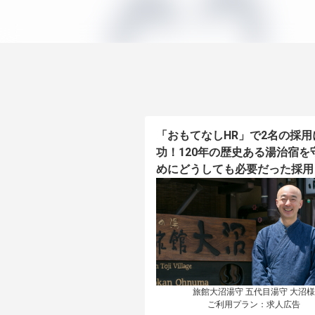
「おもてなしHR」で2名の採用
功！120年の歴史ある湯治宿を
めにどうしても必要だった採用
旅館大沼湯守 五代目湯守 大沼様

ご利用プラン：求人広告