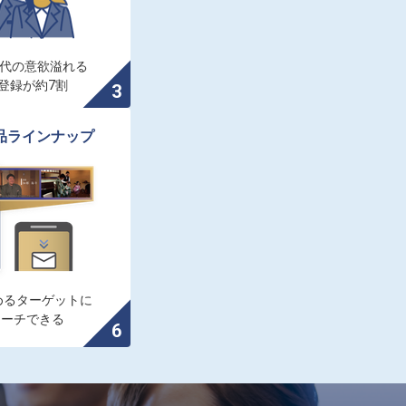
0代の意欲溢れる

登録が約7割
品ラインナップ
るターゲットに

ローチできる