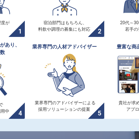
度が

宿泊部門はもちろん、

20代～3
料飲や調理の募集にも対応
若手の
があり、

業界専門の人材アドバイザー
豊富な商
数
業界専門のアドバイザーによる

貴社が求め


採用ソリューションの提案
アプ
利用中