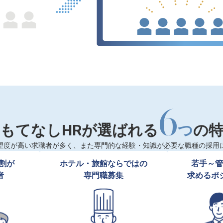
6
もてなしHRが選ばれる
つ
の
望度が高い求職者が多く、また専門的な経験・知識が必要な職種の採用
割が

ホテル・旅館ならではの

若手～管
者
専門職募集
求めるポ