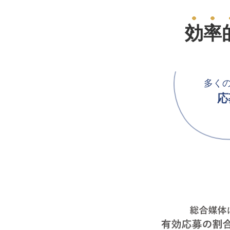
効率
多く
応