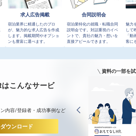
求人広告掲載
合同説明会
イ
宿泊業界に精通したのプロ
宿泊業特化の就職・転職合同
魅力
成
が、魅力的な求人広告を作成
説明会です。対話重視のイベ
して
発
します。掲載期間やオプショ
ントで、貴社の魅力・想いを
「動
ンも豊富に選べます。
直接アピールできます。
客に
資料の一部を試
Rは
こんなサービ
ン内容/登録者・成功事例など
料ダウンロード