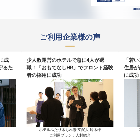
ご利用企業様の声
に成
少人数運営のホテルで急に4人が退
「若い
守るた
職！「おもてなしHR」でフロント経験
住居が
者の採用に成功
に成功
ホテルふたり木もれ陽 支配人 鈴木様

ご利用プラン：人材紹介